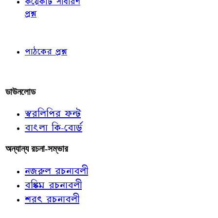
কয়েকটি সাধারণ
প্রশ্ন
পাঠকের চোখে
পাঠকের প্রশ্ন
আমাদের লিখুন
ডাউনলোড
স্বরলিপির ফন্ট
বাংলা কি-বোর্ড
অন্যান্য রচনা-সম্ভার
নজরুল রচনাবলী
বঙ্কিম রচনাবলী
শরৎ রচনাবলী