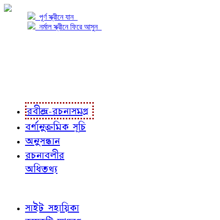
পূর্ণ স্ক্রীনে যান
নর্মাল স্ক্রীনে ফিরে আসুন
প্রকল্প সম্বন্ধে
প্রকল্প রূপায়ণে
রবীন্দ্র-রচনাবলী
রবীন্দ্র-রচনাসমগ্র
বর্ণানুক্রমিক সূচি
অনুসন্ধান
রচনাবলীর
অধিতথ্য
জ্ঞাতব্য বিষয়
সাইট সহায়িকা