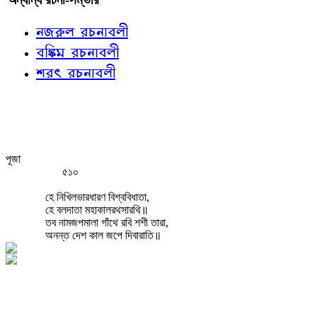
নজরুল রচনাবলী
বঙ্কিম রচনাবলী
শরৎ রচনাবলী
পূজা
৫১০
হে নিখিলভারধারণ বিশ্ববিধাতা,
হে বলদাতা মহাকালরথসারথি॥
তব নামজপমালা গাঁথে রবি শশী তারা,
অনন্ত দেশ কাল জপে দিবারাতি॥