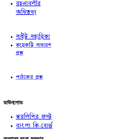
রচনাবলীর
অধিতথ্য
জ্ঞাতব্য বিষয়
সাইট সহায়িকা
কয়েকটি সাধারণ
প্রশ্ন
পাঠকের চোখে
পাঠকের প্রশ্ন
আমাদের লিখুন
ডাউনলোড
স্বরলিপির ফন্ট
বাংলা কি-বোর্ড
অন্যান্য রচনা-সম্ভার