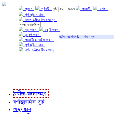
প্রথম
পূর্ববর্তী
পৃষ্ঠা
/৬১৭
পরবর্তী
শেষ
পূর্ণ স্ক্রীনে যান
নর্মাল স্ক্রীনে ফিরে আসুন
বড় করুন
ছোট করুন
মুদ্রণ করুন
রবীন্দ্র-রচনাসমগ্র
>
গান
>
পূজা
পাতাটিকে মেইল করুন
পূর্ণ স্ক্রীনে যান
নর্মাল স্ক্রীনে ফিরে আসুন
প্রকল্প সম্বন্ধে
প্রকল্প রূপায়ণে
রবীন্দ্র-রচনাবলী
রবীন্দ্র-রচনাসমগ্র
বর্ণানুক্রমিক সূচি
অনুসন্ধান