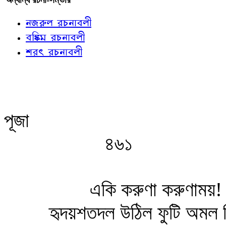
নজরুল রচনাবলী
বঙ্কিম রচনাবলী
শরৎ রচনাবলী
পূজা
৪৬১
একি করুণা করুণাময়!
হৃদয়শতদল উঠিল ফুটি অমল