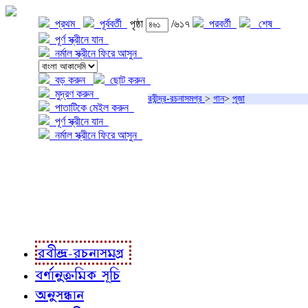
প্রথম
পূর্ববর্তী
পৃষ্ঠা
/৬১৭
পরবর্তী
শেষ
পূর্ণ স্ক্রীনে যান
নর্মাল স্ক্রীনে ফিরে আসুন
বড় করুন
ছোট করুন
মুদ্রণ করুন
রবীন্দ্র-রচনাসমগ্র
>
গান
>
পূজা
পাতাটিকে মেইল করুন
পূর্ণ স্ক্রীনে যান
নর্মাল স্ক্রীনে ফিরে আসুন
প্রকল্প সম্বন্ধে
প্রকল্প রূপায়ণে
রবীন্দ্র-রচনাবলী
রবীন্দ্র-রচনাসমগ্র
বর্ণানুক্রমিক সূচি
অনুসন্ধান