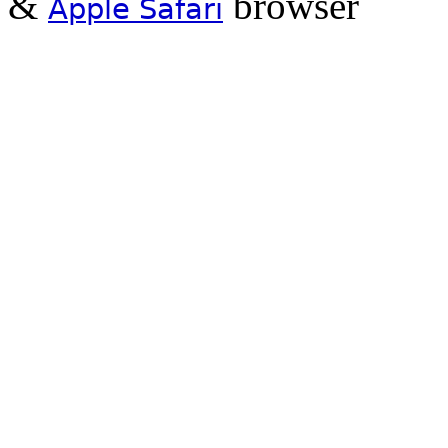
&
browser
Apple Safari