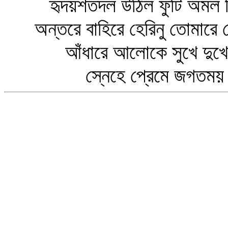
হৃদয়শতদল উঠিল ফুটি অমল ক
অন্তরে বাহিরে হেরিনু তোমারে 
আঁধারে আলোকে সুখে দুখে, হ
স্নেহে প্রেমে জগতময় চ