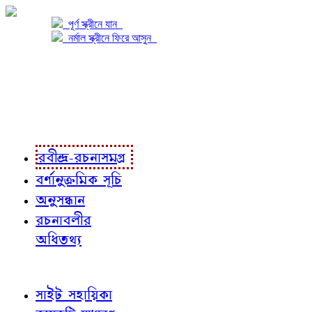
পূর্ণ স্ক্রীনে যান
নর্মাল স্ক্রীনে ফিরে আসুন
প্রকল্প সম্বন্ধে
প্রকল্প রূপায়ণে
রবীন্দ্র-রচনাবলী
রবীন্দ্র-রচনাসমগ্র
বর্ণানুক্রমিক সূচি
অনুসন্ধান
রচনাবলীর
অধিতথ্য
জ্ঞাতব্য বিষয়
সাইট সহায়িকা