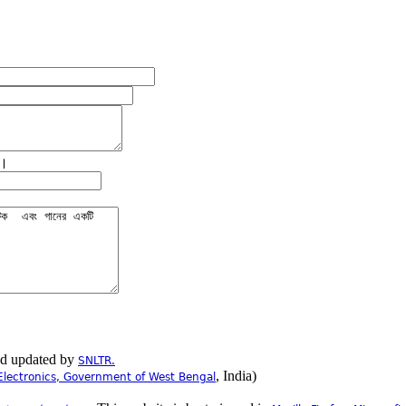
ে।
nd updated by
SNLTR.
, India)
Electronics, Government of West Bengal