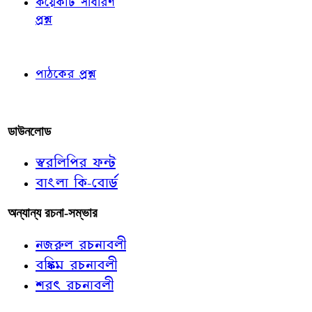
কয়েকটি সাধারণ
প্রশ্ন
পাঠকের চোখে
পাঠকের প্রশ্ন
আমাদের লিখুন
ডাউনলোড
স্বরলিপির ফন্ট
বাংলা কি-বোর্ড
অন্যান্য রচনা-সম্ভার
নজরুল রচনাবলী
বঙ্কিম রচনাবলী
শরৎ রচনাবলী