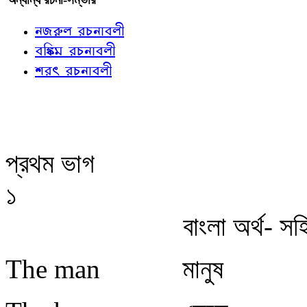
নজরুল রচনাবলী
বঙ্কিম রচনাবলী
শরৎ রচনাবলী
প্রথম ভাগ
১
বাংলা অর্থ- সহ
The man
মানুষ