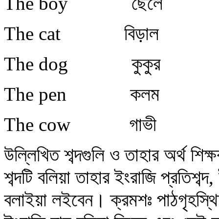
The boy
ছেলে
The cat
বিড়াল
The dog
কুকুর
The pen
কলম
The cow
গাভী
উল্লিখিত শব্দগুলি ও তাহার অর্থ শি
শব্দটি বলিয়া তাহার ইংরাজি প্রতিশব্দ,
বলাইয়া লইবেন। ক্রমশঃ পাঠগৃহস্থি