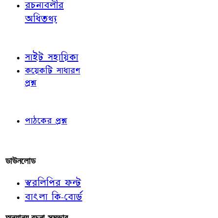
রচনাবলীর
অধিতথ্য
জ্ঞাতব্য বিষয়
সাইট সহায়িকা
কয়েকটি সাধারণ
প্রশ্ন
পাঠকের চোখে
পাঠকের প্রশ্ন
আমাদের লিখুন
ডাউনলোড
স্বরলিপির ফন্ট
বাংলা কি-বোর্ড
অন্যান্য রচনা-সম্ভার