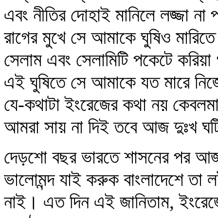
এবং নীতির দোহাই মানিলে লজ্জা না
রাগের মুখে সে আমাকে ঘুষিও মারিত
সেলাম এবং সেলামিটি পকেটে করিয়া 
এই ঘুষিতে সে আমাকে যত মারে নিজ
যে-কথাটা ইংরেজের কথা নয় কেবলম
আমরা সায় না দিই তবে আজ দুঃখ ঘটি
দেড়শো বছর ভারতে শাসনের পর আজ এ
ভালোমন্দ যাই করুক বাংলাদেশে তা লই
নাই। এত দিন এই জানিতাম, ইংরেজের