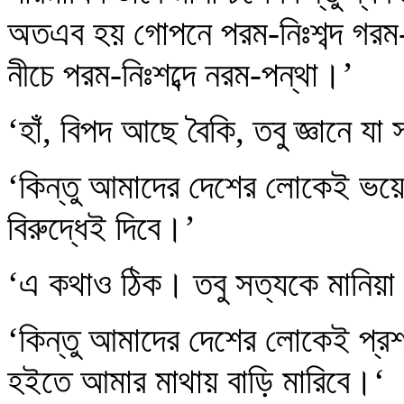
অতএব হয় গোপনে পরম-নিঃশব্দ গরম-প
নীচে পরম-নিঃশব্দে নরম-পন্থা।’
‘হাঁ, বিপদ আছে বৈকি, তবু জ্ঞানে য
‘কিন্তু আমাদের দেশের লোকেই ভয়ে কি
বিরুদ্ধেই দিবে।’
‘এ কথাও ঠিক। তবু সত্যকে মানিয়া
‘কিন্তু আমাদের দেশের লোকেই প্রশ
হইতে আমার মাথায় বাড়ি মারিবে।‘