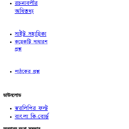
রচনাবলীর
অধিতথ্য
জ্ঞাতব্য বিষয়
সাইট সহায়িকা
কয়েকটি সাধারণ
প্রশ্ন
পাঠকের চোখে
পাঠকের প্রশ্ন
আমাদের লিখুন
ডাউনলোড
স্বরলিপির ফন্ট
বাংলা কি-বোর্ড
অন্যান্য রচনা-সম্ভার