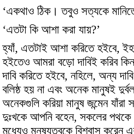
‘একথাও ঠিক। তবুও সত্যকে মানি
‘এতটা কি আশা করা যায়?’
হ্যাঁ, এতটাই আশা করিতে হইবে, ইহ
হইতেও আমরা বড়ো দাবিই করিব কিন
দাবি করিতে হইবে, নহিলে, অন্য দাব
বলিষ্ঠ হয় না এবং অনেক মানুষই দুর
অনেকগুলি করিয়া মানুষ জন্মেন যাঁরা
দুঃখকে আপনি বহেন, সকলের পথকে আপ
মধ্যেও মনুষ্যত্বকে বিশ্বাস করেন এব