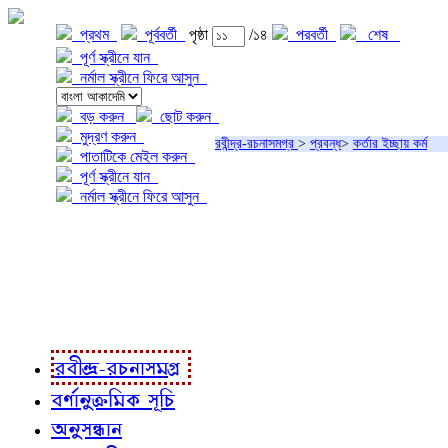
প্রথম
পূর্ববর্তী
পৃষ্ঠা
/১৪
পরবর্তী
শেষ
পূর্ণ স্ক্রীনে যান
নর্মাল স্ক্রীনে ফিরে আসুন
বড় করুন
ছোট করুন
মুদ্রণ করুন
রবীন্দ্র-রচনাসমগ্র
>
প্রবন্ধ
>
কর্তার ইচ্ছায় কর্ম
পাতাটিকে মেইল করুন
পূর্ণ স্ক্রীনে যান
নর্মাল স্ক্রীনে ফিরে আসুন
প্রকল্প সম্বন্ধে
প্রকল্প রূপায়ণে
রবীন্দ্র-রচনাবলী
রবীন্দ্র-রচনাসমগ্র
বর্ণানুক্রমিক সূচি
অনুসন্ধান