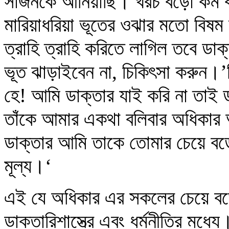
সার্জনকে আনিয়াছি। খরচ বড়ো কম করি
মারিয়াধরিয়া ভূতের ওঝার মতো বিষম ঝ
ত্রাহি ত্রাহি করিতে লাগিল তবে ডা
ভূত ঝাড়াইবেন না, চিকিৎসা করুন।’ত
হে! আমি ডাক্তার যাই করি না তাই ডা
তাঁকে আমার একথা বলিবার অধিকার আছ
ডাক্তার আমি তাকে তোমার চেয়ে বড়ো
মূল্য।‘
এই যে অধিকার এর সকলের চেয়ে বড়
ডাক্তারিশাস্ত্রে এবং ধর্মনীতির মধ