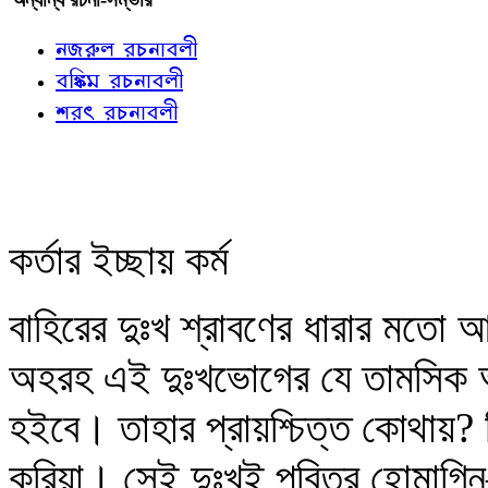
নজরুল রচনাবলী
বঙ্কিম রচনাবলী
শরৎ রচনাবলী
কর্তার ইচ্ছায় কর্ম
বাহিরের দুঃখ শ্রাবণের ধারার মতো আ
অহরহ এই দুঃখভোগের যে তামসিক অশ
হইবে। তাহার প্রায়শ্চিত্ত কোথায়? 
করিয়া। সেই দুঃখই পবিত্র হোমাগ্নি