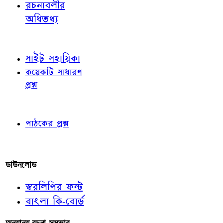
রচনাবলীর
অধিতথ্য
জ্ঞাতব্য বিষয়
সাইট সহায়িকা
কয়েকটি সাধারণ
প্রশ্ন
পাঠকের চোখে
পাঠকের প্রশ্ন
আমাদের লিখুন
ডাউনলোড
স্বরলিপির ফন্ট
বাংলা কি-বোর্ড
অন্যান্য রচনা-সম্ভার