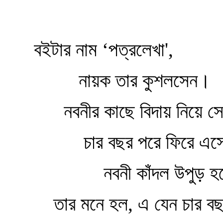
বইটার নাম ‘পত্রলেখা',
নায়ক তার কুশলসেন।
নবনীর কাছে বিদায় নিয়ে স
চার বছর পরে ফিরে এস
নবনী কাঁদল উপুড় হয়
তার মনে হল, এ যেন চার বছ