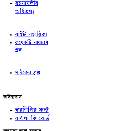
রচনাবলীর
অধিতথ্য
জ্ঞাতব্য বিষয়
সাইট সহায়িকা
কয়েকটি সাধারণ
প্রশ্ন
পাঠকের চোখে
পাঠকের প্রশ্ন
আমাদের লিখুন
ডাউনলোড
স্বরলিপির ফন্ট
বাংলা কি-বোর্ড
অন্যান্য রচনা-সম্ভার