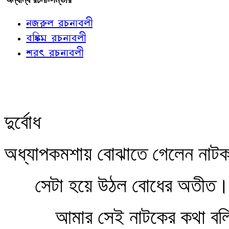
নজরুল রচনাবলী
বঙ্কিম রচনাবলী
শরৎ রচনাবলী
দুর্বোধ
অধ্যাপকমশায় বোঝাতে গেলেন নাটকট
সেটা হয়ে উঠল বোধের অতীত।
আমার সেই নাটকের কথা 