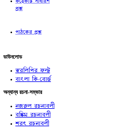
কয়েকটি সাধারণ
প্রশ্ন
পাঠকের চোখে
পাঠকের প্রশ্ন
আমাদের লিখুন
ডাউনলোড
স্বরলিপির ফন্ট
বাংলা কি-বোর্ড
অন্যান্য রচনা-সম্ভার
নজরুল রচনাবলী
বঙ্কিম রচনাবলী
শরৎ রচনাবলী