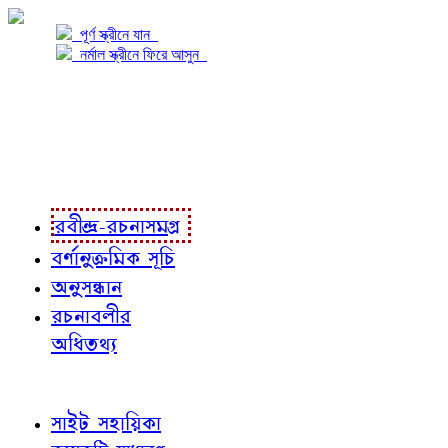
পূর্ণ স্ক্রীনে যান
নর্মাল স্ক্রীনে ফিরে আসুন
প্রকল্প সম্বন্ধে
প্রকল্প রূপায়ণে
রবীন্দ্র-রচনাবলী
রবীন্দ্র-রচনাসমগ্র
বর্ণানুক্রমিক সূচি
অনুসন্ধান
রচনাবলীর
অধিতথ্য
জ্ঞাতব্য বিষয়
সাইট সহায়িকা