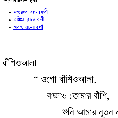
নজরুল রচনাবলী
বঙ্কিম রচনাবলী
শরৎ রচনাবলী
বাঁশিওআলা
“ ওগো বাঁশিওআলা,
বাজাও তোমার বাঁশি,
শুনি আমার নূতন 