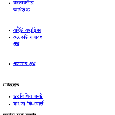
রচনাবলীর
অধিতথ্য
জ্ঞাতব্য বিষয়
সাইট সহায়িকা
কয়েকটি সাধারণ
প্রশ্ন
পাঠকের চোখে
পাঠকের প্রশ্ন
আমাদের লিখুন
ডাউনলোড
স্বরলিপির ফন্ট
বাংলা কি-বোর্ড
অন্যান্য রচনা-সম্ভার