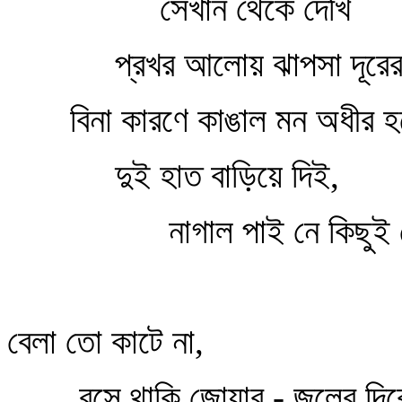
সেখান থেকে দেখি
প্রখর আলোয় ঝাপসা দূর
বিনা কারণে কাঙাল মন অধীর হ
দুই হাত বাড়িয়ে দিই,
নাগাল পাই নে কিছু
বেলা তো কাটে না,
বসে থাকি জোয়ার - জলের দি