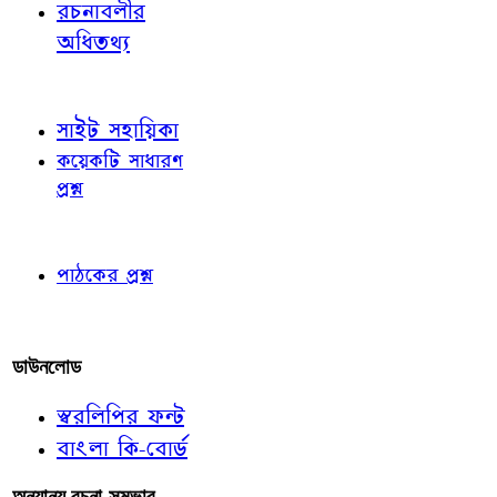
রচনাবলীর
অধিতথ্য
জ্ঞাতব্য বিষয়
সাইট সহায়িকা
কয়েকটি সাধারণ
প্রশ্ন
পাঠকের চোখে
পাঠকের প্রশ্ন
আমাদের লিখুন
ডাউনলোড
স্বরলিপির ফন্ট
বাংলা কি-বোর্ড
অন্যান্য রচনা-সম্ভার