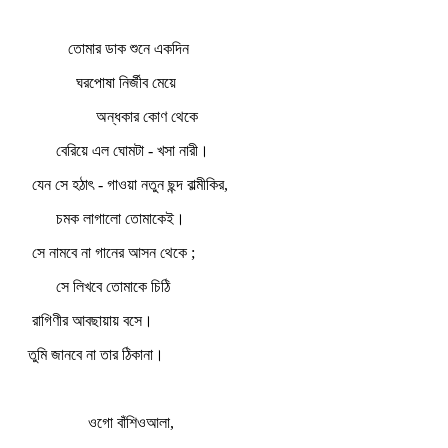
তোমার ডাক শুনে একদিন
ঘরপোষা নির্জীব মেয়ে
অন্ধকার কোণ থেকে
বেরিয়ে এল ঘোমটা - খসা নারী।
যেন সে হঠাৎ - গাওয়া নতুন ছন্দ বাল্মীকির,
চমক লাগালো তোমাকেই।
সে নামবে না গানের আসন থেকে ;
সে লিখবে তোমাকে চিঠি
রাগিণীর আবছায়ায় বসে।
তুমি জানবে না তার ঠিকানা।
ওগো বাঁশিওআলা,