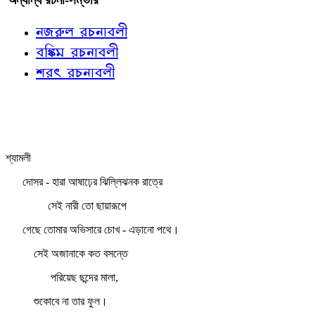
নজরুল রচনাবলী
বঙ্কিম রচনাবলী
শরৎ রচনাবলী
শ্যামলী
দোসর - হারা আষাঢ়ের ঝিল্লিঝনক রাত্রে
সেই নারী তো ছায়ারূপে
গেছে তোমার অভিসারে চোখ - এড়ানো পথে।
সেই অজানাকে কত বসন্তে
পরিয়েছ ছন্দের মালা,
শুকোবে না তার ফুল।