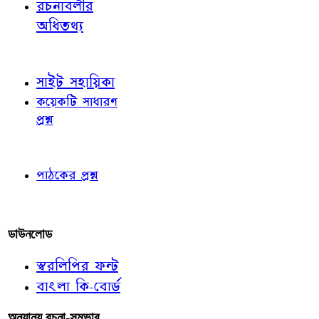
রচনাবলীর
অধিতথ্য
জ্ঞাতব্য বিষয়
সাইট সহায়িকা
কয়েকটি সাধারণ
প্রশ্ন
পাঠকের চোখে
পাঠকের প্রশ্ন
আমাদের লিখুন
ডাউনলোড
স্বরলিপির ফন্ট
বাংলা কি-বোর্ড
অন্যান্য রচনা-সম্ভার