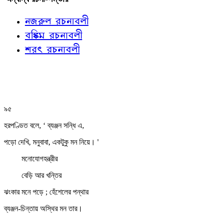
নজরুল রচনাবলী
বঙ্কিম রচনাবলী
শরৎ রচনাবলী
৯৫
হরপণ্ডিত বলে, ‘ ব্যঞ্জন সন্ধি এ,
পড়ো দেখি, মনুবাবা, একটুকু মন নিয়ে। '
মনোযোগহন্ত্রীর
বেড়ি আর খন্তির
ঝংকার মনে পড়ে ; হেঁশেলের পন্থার
ব্যঞ্জন-চিন্তায় অস্থির মন তার।