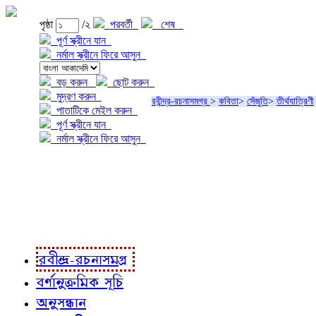
পৃষ্ঠা
/২
পরবর্তী
শেষ
পূর্ণ স্ক্রীনে যান
নর্মাল স্ক্রীনে ফিরে আসুন
বড় করুন
ছোট করুন
মুদ্রণ করুন
রবীন্দ্র-রচনাসমগ্র
>
কবিতা
>
সেঁজুতি
>
তীর্থযাত্রিণী
পাতাটিকে মেইল করুন
পূর্ণ স্ক্রীনে যান
নর্মাল স্ক্রীনে ফিরে আসুন
প্রকল্প সম্বন্ধে
প্রকল্প রূপায়ণে
রবীন্দ্র-রচনাবলী
রবীন্দ্র-রচনাসমগ্র
বর্ণানুক্রমিক সূচি
অনুসন্ধান