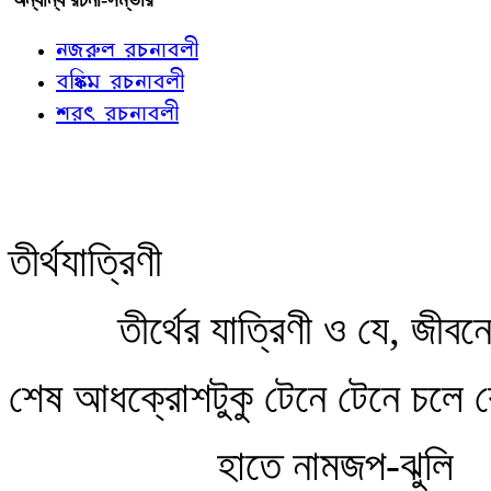
নজরুল রচনাবলী
বঙ্কিম রচনাবলী
শরৎ রচনাবলী
তীর্থযাত্রিণী
তীর্থের যাত্রিণী ও যে, জীবন
শেষ আধক্রোশটুকু টেনে টেনে চল
হাতে নামজপ-ঝুলি