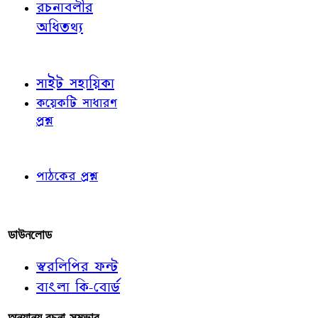
রচনাবলীর
অধিতথ্য
জ্ঞাতব্য বিষয়
সাইট সহায়িকা
কয়েকটি সাধারণ
প্রশ্ন
পাঠকের চোখে
পাঠকের প্রশ্ন
আমাদের লিখুন
ডাউনলোড
স্বরলিপির ফন্ট
বাংলা কি-বোর্ড
অন্যান্য রচনা-সম্ভার