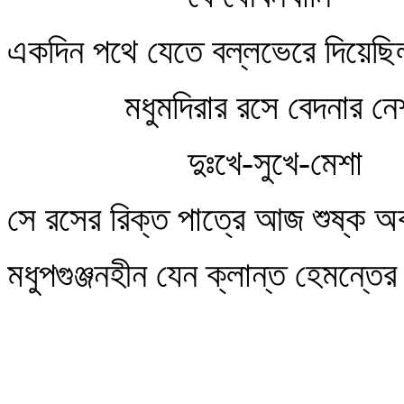
একদিন পথে যেতে বল্লভেরে দিয়েছ
মধুমদিরার রসে বেদনার নে
দুঃখে-সুখে-মেশা
সে রসের রিক্ত পাত্রে আজ শুষ্ক অ
মধুপগুঞ্জনহীন যেন ক্লান্ত হেমন্তে