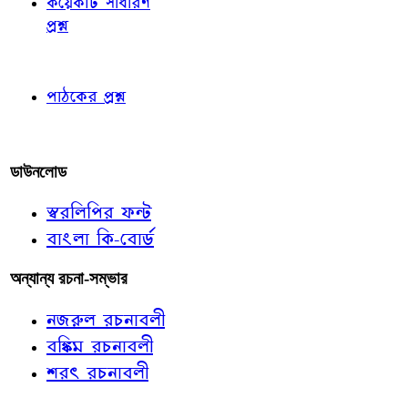
কয়েকটি সাধারণ
প্রশ্ন
পাঠকের চোখে
পাঠকের প্রশ্ন
আমাদের লিখুন
ডাউনলোড
স্বরলিপির ফন্ট
বাংলা কি-বোর্ড
অন্যান্য রচনা-সম্ভার
নজরুল রচনাবলী
বঙ্কিম রচনাবলী
শরৎ রচনাবলী