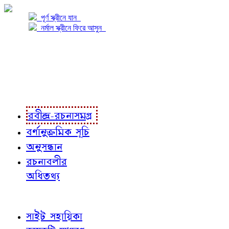
পূর্ণ স্ক্রীনে যান
নর্মাল স্ক্রীনে ফিরে আসুন
প্রকল্প সম্বন্ধে
প্রকল্প রূপায়ণে
রবীন্দ্র-রচনাবলী
রবীন্দ্র-রচনাসমগ্র
বর্ণানুক্রমিক সূচি
অনুসন্ধান
রচনাবলীর
অধিতথ্য
জ্ঞাতব্য বিষয়
সাইট সহায়িকা