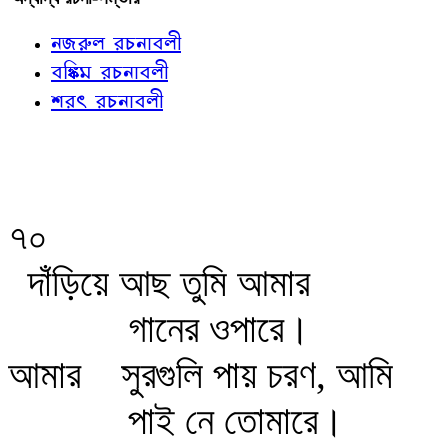
নজরুল রচনাবলী
বঙ্কিম রচনাবলী
শরৎ রচনাবলী
৭০
দাঁড়িয়ে আছ তুমি আমার
গানের ওপারে।
আমার
সুরগুলি পায় চরণ, আমি
পাই নে তোমারে।