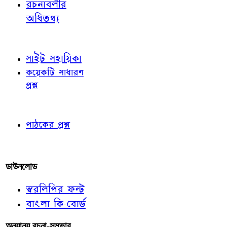
রচনাবলীর
অধিতথ্য
জ্ঞাতব্য বিষয়
সাইট সহায়িকা
কয়েকটি সাধারণ
প্রশ্ন
পাঠকের চোখে
পাঠকের প্রশ্ন
আমাদের লিখুন
ডাউনলোড
স্বরলিপির ফন্ট
বাংলা কি-বোর্ড
অন্যান্য রচনা-সম্ভার