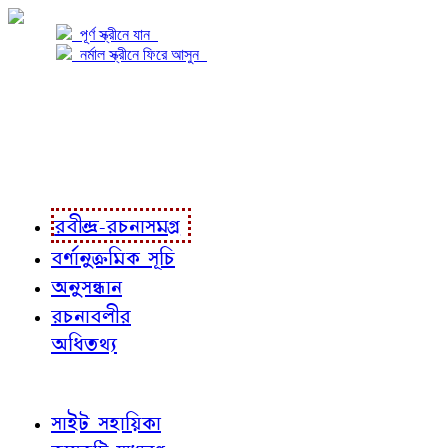
পূর্ণ স্ক্রীনে যান
নর্মাল স্ক্রীনে ফিরে আসুন
প্রকল্প সম্বন্ধে
প্রকল্প রূপায়ণে
রবীন্দ্র-রচনাবলী
রবীন্দ্র-রচনাসমগ্র
বর্ণানুক্রমিক সূচি
অনুসন্ধান
রচনাবলীর
অধিতথ্য
জ্ঞাতব্য বিষয়
সাইট সহায়িকা