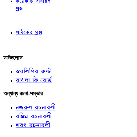
কয়েকটি সাধারণ
প্রশ্ন
পাঠকের চোখে
পাঠকের প্রশ্ন
আমাদের লিখুন
ডাউনলোড
স্বরলিপির ফন্ট
বাংলা কি-বোর্ড
অন্যান্য রচনা-সম্ভার
নজরুল রচনাবলী
বঙ্কিম রচনাবলী
শরৎ রচনাবলী