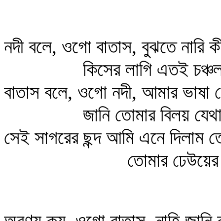
নদী বলে, ওগো বাতাস, বুঝতে নারি ক
কিসের লাগি এতই চঞ্চ
বাতাস বলে, ওগো নদী, আমার ভাষা 
জানি তোমার বিলয় যেথা
সেই সাগরের ছন্দ আমি এনে দিলাম ত
তোমার ঢেউয়ের
অরণ্য কয়, ওগো বাতাস, নাহি জানি বু