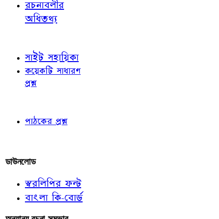
রচনাবলীর
অধিতথ্য
জ্ঞাতব্য বিষয়
সাইট সহায়িকা
কয়েকটি সাধারণ
প্রশ্ন
পাঠকের চোখে
পাঠকের প্রশ্ন
আমাদের লিখুন
ডাউনলোড
স্বরলিপির ফন্ট
বাংলা কি-বোর্ড
অন্যান্য রচনা-সম্ভার