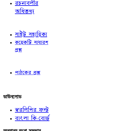
রচনাবলীর
অধিতথ্য
জ্ঞাতব্য বিষয়
সাইট সহায়িকা
কয়েকটি সাধারণ
প্রশ্ন
পাঠকের চোখে
পাঠকের প্রশ্ন
আমাদের লিখুন
ডাউনলোড
স্বরলিপির ফন্ট
বাংলা কি-বোর্ড
অন্যান্য রচনা-সম্ভার