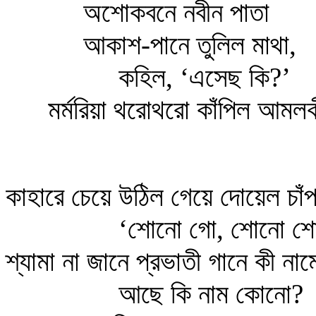
অশোকবনে নবীন পাতা
আকাশ-পানে তুলিল মাথা,
কহিল, ‘এসেছ কি?’
মর্মরিয়া থরোথরো কাঁপিল আমল
কাহারে চেয়ে উঠিল গেয়ে দোয়েল চাঁপ
‘শোনো গো, শোনো শ
শ্যামা না জানে প্রভাতী গানে কী না
আছে কি নাম কোনো?