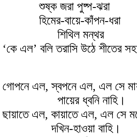
শুষ্ক জরা পুষ্প-ঝরা
হিমের-বায়ে-কাঁপন-ধরা
শিথিল মন্থর
‘কে এল’ বলি তরাসি উঠে শীতের স
গোপনে এল, স্বপনে এল, এল সে মা
পায়ের ধ্বনি নাহি।
ছায়াতে এল, কায়াতে এল, এল সে 
দখিন-হাওয়া বাহি।