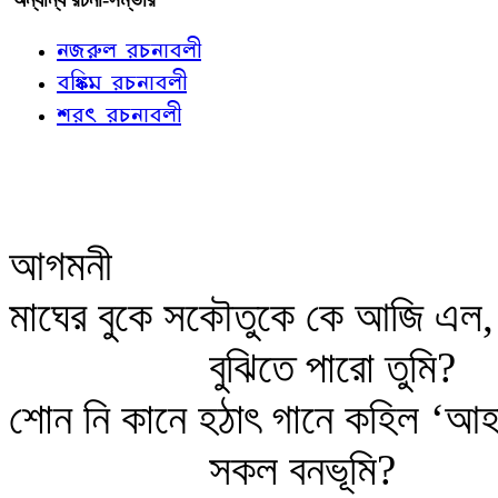
নজরুল রচনাবলী
বঙ্কিম রচনাবলী
শরৎ রচনাবলী
আগমনী
মাঘের বুকে সকৌতুকে কে আজি এল,
বুঝিতে পারো তুমি?
শোন নি কানে হঠাৎ গানে কহিল ‘আ
সকল বনভূমি?