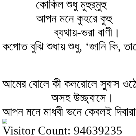
কোকিল শুধু মুহুর্‌মুহু
আপন মনে কুহরে কুহু
ব্যথায়-ভরা বাণী।
কপোত বুঝি শুধায় শুধু, ‘জানি কি, তা
আমের বোলে কী কলরোলে সুবাস ওঠে
অসহ উচ্ছ্বাসে।
আপন মনে মাধবী ভনে কেবলই দিবারা
Visitor Count: 94639235