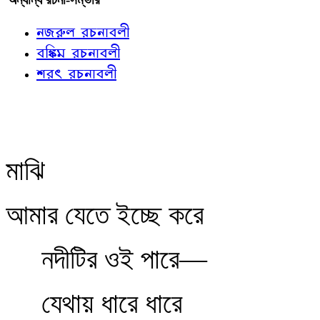
নজরুল রচনাবলী
বঙ্কিম রচনাবলী
শরৎ রচনাবলী
মাঝি
আমার যেতে ইচ্ছে করে
নদীটির ওই পারে—
যেথায় ধারে ধারে