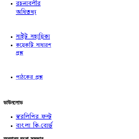
রচনাবলীর
অধিতথ্য
জ্ঞাতব্য বিষয়
সাইট সহায়িকা
কয়েকটি সাধারণ
প্রশ্ন
পাঠকের চোখে
পাঠকের প্রশ্ন
আমাদের লিখুন
ডাউনলোড
স্বরলিপির ফন্ট
বাংলা কি-বোর্ড
অন্যান্য রচনা-সম্ভার