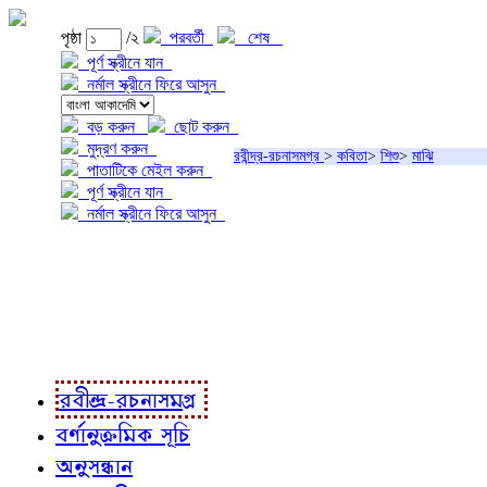
পৃষ্ঠা
/২
পরবর্তী
শেষ
পূর্ণ স্ক্রীনে যান
নর্মাল স্ক্রীনে ফিরে আসুন
বড় করুন
ছোট করুন
মুদ্রণ করুন
রবীন্দ্র-রচনাসমগ্র
>
কবিতা
>
শিশু
>
মাঝি
পাতাটিকে মেইল করুন
পূর্ণ স্ক্রীনে যান
নর্মাল স্ক্রীনে ফিরে আসুন
প্রকল্প সম্বন্ধে
প্রকল্প রূপায়ণে
রবীন্দ্র-রচনাবলী
রবীন্দ্র-রচনাসমগ্র
বর্ণানুক্রমিক সূচি
অনুসন্ধান