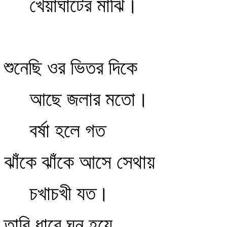
খেয়াঘাটের মাঝি।
শুনেছি ওর ভিতর দিকে
আছে জলার মতো।
বর্ষা হলে গত
ঝাঁকে ঝাঁকে আসে সেথায়
চখাচখী যত।
তারি ধারে ঘন হয়ে