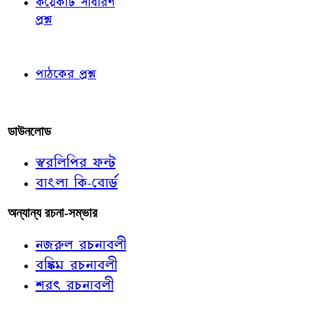
কয়েকটি সাধারণ
প্রশ্ন
পাঠকের চোখে
পাঠকের প্রশ্ন
আমাদের লিখুন
ডাউনলোড
স্বরলিপির ফন্ট
বাংলা কি-বোর্ড
অন্যান্য রচনা-সম্ভার
নজরুল রচনাবলী
বঙ্কিম রচনাবলী
শরৎ রচনাবলী