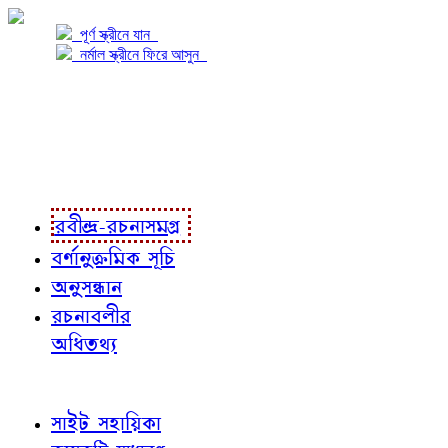
পূর্ণ স্ক্রীনে যান
নর্মাল স্ক্রীনে ফিরে আসুন
প্রকল্প সম্বন্ধে
প্রকল্প রূপায়ণে
রবীন্দ্র-রচনাবলী
রবীন্দ্র-রচনাসমগ্র
বর্ণানুক্রমিক সূচি
অনুসন্ধান
রচনাবলীর
অধিতথ্য
জ্ঞাতব্য বিষয়
সাইট সহায়িকা