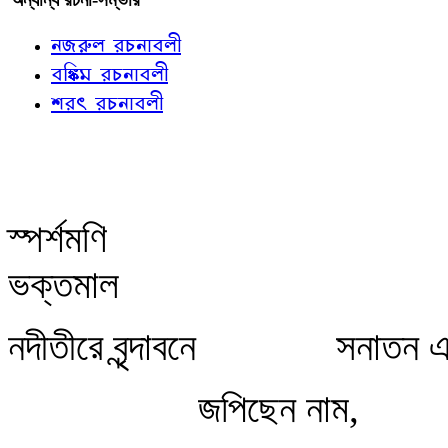
নজরুল রচনাবলী
বঙ্কিম রচনাবলী
শরৎ রচনাবলী
স্পর্শমণি
ভক্তমাল
নদীতীরে বৃন্দাবনে
সনাতন 
জপিছেন নাম,