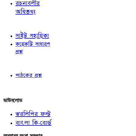
রচনাবলীর
অধিতথ্য
জ্ঞাতব্য বিষয়
সাইট সহায়িকা
কয়েকটি সাধারণ
প্রশ্ন
পাঠকের চোখে
পাঠকের প্রশ্ন
আমাদের লিখুন
ডাউনলোড
স্বরলিপির ফন্ট
বাংলা কি-বোর্ড
অন্যান্য রচনা-সম্ভার