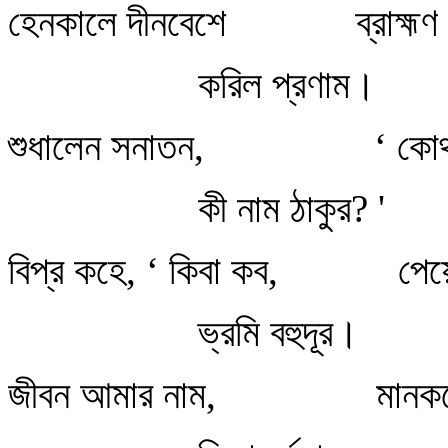
হেনকালে দীনবেশে
ব্রাহ্ম
করিল প্রণাম।
শুধালেন সনাতন,
‘ কো
কী নাম ঠাকুর? '
বিপ্র কহে, ‘ কিবা কব,
পেয়ে
ভ্রমি বহুদূর।
জীবন আমার নাম,
মানকর