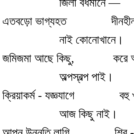
জিলা বর্ধমানে —
এতবড়ো ভাগ্যহত
দীনহী
নাই কোনোখানে।
জমিজমা আছে কিছু,
করে আ
অল্পস্বল্প পাই।
ক্রিয়াকর্ম - যজ্ঞযাগে
বহু 
আজ কিছু নাই।
আপন উন্নতি লাগি
শিব -