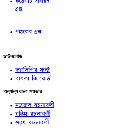
কয়েকটি সাধারণ
প্রশ্ন
পাঠকের চোখে
পাঠকের প্রশ্ন
আমাদের লিখুন
ডাউনলোড
স্বরলিপির ফন্ট
বাংলা কি-বোর্ড
অন্যান্য রচনা-সম্ভার
নজরুল রচনাবলী
বঙ্কিম রচনাবলী
শরৎ রচনাবলী