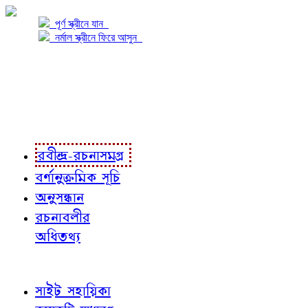
পূর্ণ স্ক্রীনে যান
নর্মাল স্ক্রীনে ফিরে আসুন
প্রকল্প সম্বন্ধে
প্রকল্প রূপায়ণে
রবীন্দ্র-রচনাবলী
রবীন্দ্র-রচনাসমগ্র
বর্ণানুক্রমিক সূচি
অনুসন্ধান
রচনাবলীর
অধিতথ্য
জ্ঞাতব্য বিষয়
সাইট সহায়িকা