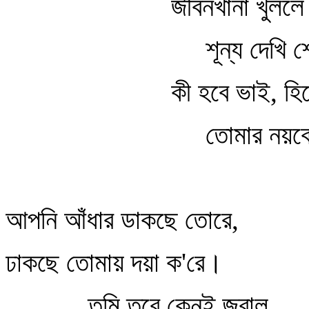
জীবনখানা খুললে
শূন্য দেখি 
কী হবে ভাই, হিস
তোমার নয়ক
আপনি আঁধার ডাকছে তোরে,
ঢাকছে তোমায় দয়া ক'রে।
তুমি তবে কেনই জ্বাল