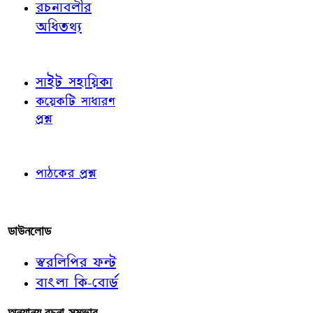
রচনাবলীর
অধিতথ্য
জ্ঞাতব্য বিষয়
সাইট সহায়িকা
কয়েকটি সাধারণ
প্রশ্ন
পাঠকের চোখে
পাঠকের প্রশ্ন
আমাদের লিখুন
ডাউনলোড
স্বরলিপির ফন্ট
বাংলা কি-বোর্ড
অন্যান্য রচনা-সম্ভার