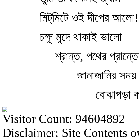
মিট্‌মিটে ওই দীপের আলো!
চক্ষু মুদে থাকাই ভালো
শ্রান্ত, পথের প্রান্ত
জানাজানির সময় 
বোঝাপড়া কর
Visitor Count: 94604892
Disclaimer: Site Contents 