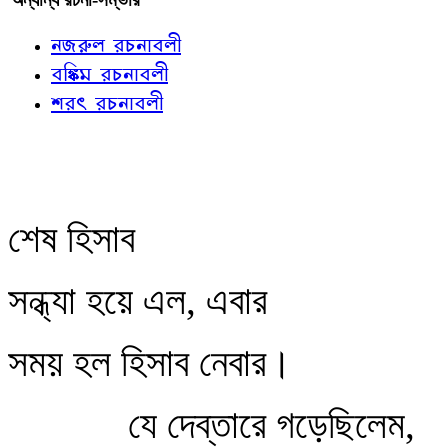
নজরুল রচনাবলী
বঙ্কিম রচনাবলী
শরৎ রচনাবলী
শেষ হিসাব
সন্ধ্যা হয়ে এল, এবার
সময় হল হিসাব নেবার।
যে দেব্‌তারে গড়েছিলেম,