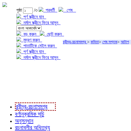
পৃষ্ঠা
/৩
পরবর্তী
শেষ
পূর্ণ স্ক্রীনে যান
নর্মাল স্ক্রীনে ফিরে আসুন
বড় করুন
ছোট করুন
মুদ্রণ করুন
রবীন্দ্র-রচনাসমগ্র
>
কবিতা
>
শেষ সপ্তক
>
আটাশ
পাতাটিকে মেইল করুন
পূর্ণ স্ক্রীনে যান
নর্মাল স্ক্রীনে ফিরে আসুন
প্রকল্প সম্বন্ধে
প্রকল্প রূপায়ণে
রবীন্দ্র-রচনাবলী
রবীন্দ্র-রচনাসমগ্র
বর্ণানুক্রমিক সূচি
অনুসন্ধান
রচনাবলীর অধিতথ্য