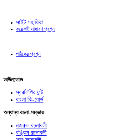
জ্ঞাতব্য বিষয়
সাইট সহায়িকা
কয়েকটি সাধারণ প্রশ্ন
পাঠকের চোখে
পাঠকের প্রশ্ন
আমাদের লিখুন
ডাউনলোড
স্বরলিপির ফন্ট
বাংলা কি-বোর্ড
অন্যান্য রচনা-সম্ভার
নজরুল রচনাবলী
বঙ্কিম রচনাবলী
শরৎ রচনাবলী