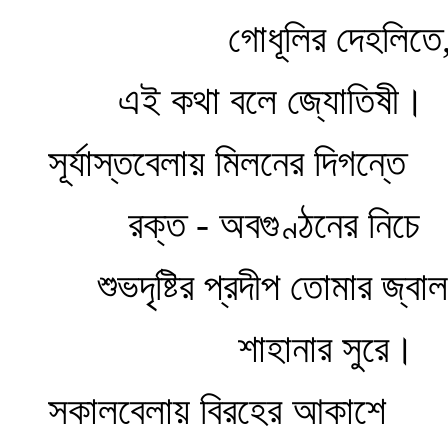
গোধূলির দেহলিতে
এই কথা বলে জ্যোতিষী।
সূর্যাস্তবেলায় মিলনের দিগন্তে
রক্ত - অবগুণ্ঠনের নিচে
শুভদৃষ্টির প্রদীপ তোমার জ্বাল
শাহানার সুরে।
সকালবেলায় বিরহের আকাশে