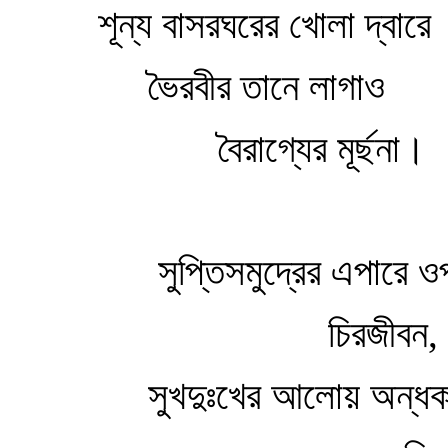
শূন্য বাসরঘরের খোলা দ্বারে
ভৈরবীর তানে লাগাও
বৈরাগ্যের মূর্ছনা।
সুপ্তিসমুদ্রের এপারে ওপা
চিরজীবন,
সুখদুঃখের আলোয় অন্ধকা