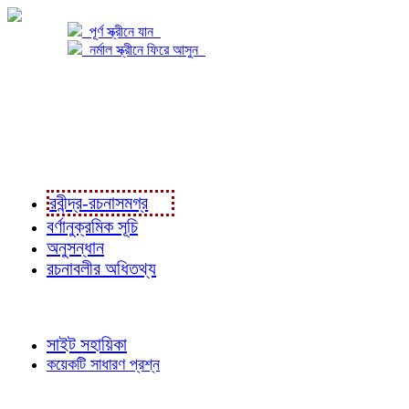
পূর্ণ স্ক্রীনে যান
নর্মাল স্ক্রীনে ফিরে আসুন
প্রকল্প সম্বন্ধে
প্রকল্প রূপায়ণে
রবীন্দ্র-রচনাবলী
রবীন্দ্র-রচনাসমগ্র
বর্ণানুক্রমিক সূচি
অনুসন্ধান
রচনাবলীর অধিতথ্য
জ্ঞাতব্য বিষয়
সাইট সহায়িকা
কয়েকটি সাধারণ প্রশ্ন
পাঠকের চোখে