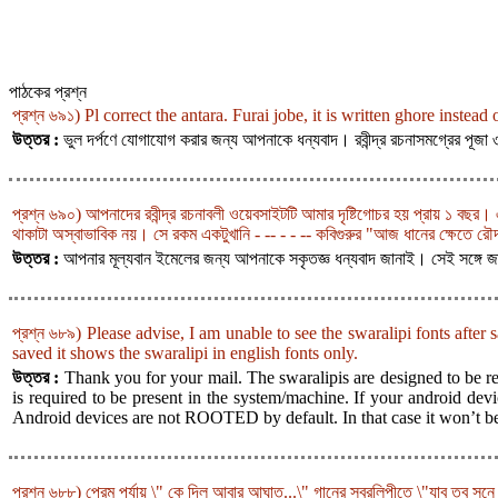
পাঠকের প্রশ্ন
প্রশ্ন ৬৯১) Pl correct the antara. Furai jobe, it is written ghore instead 
উত্তর :
ভুল দর্পণে যোগাযোগ করার জন্য আপনাকে ধন্যবাদ। রবীন্দ্র রচনাসমগ্রের পূ
প্রশ্ন ৬৯০) আপনাদের রবীন্দ্র রচনাবলী ওয়েবসাইটটি আমার দৃষ্টিগোচর হয় প্রায় ১ বছর
থাকাটা অস্বাভাবিক নয়। সে রকম একটুখানি - -- - - -- কবিগুরুর "আজ ধানের ক্ষেতে র
উত্তর :
আপনার মূল্যবান ইমেলের জন্য আপনাকে সকৃতজ্ঞ ধন্যবাদ জানাই। সেই সঙ্গে 
প্রশ্ন ৬৮৯) Please advise, I am unable to see the swaralipi fonts aft
saved it shows the swaralipi in english fonts only.
উত্তর :
Thank you for your mail. The swaralipis are designed to be re
is required to be present in the system/machine. If your android devic
Android devices are not ROOTED by default. In that case it won’t be 
প্রশ্ন ৬৮৮) প্রেম পর্যায় \" কে দিল আবার আঘাত...\" গানের স্বরলিপীতে \"যাব তব স