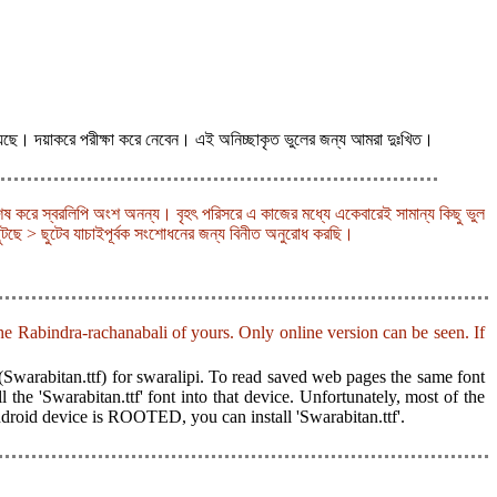
য়েছে। দয়াকরে পরীক্ষা করে নেবেন। এই অনিচ্ছাকৃত ভুলের জন্য আমরা দুঃখিত।
শেষ করে স্বরলিপি অংশ অনন্য। বৃহৎ পরিসরে এ কাজের মধ্যে একেবারেই সামান্য কিছু ভুল
ুটছে > ছুটেব যাচাইপূর্বক সংশোধনের জন্য বিনীত অনুরোধ করছি।
the Rabindra-rachanabali of yours. Only online version can be seen. If
(Swarabitan.ttf) for swaralipi. To read saved web pages the same font
 the 'Swarabitan.ttf' font into that device. Unfortunately, most of the
ndroid device is ROOTED, you can install 'Swarabitan.ttf'.