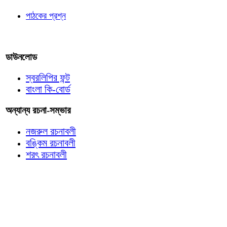
পাঠকের প্রশ্ন
আমাদের লিখুন
ডাউনলোড
স্বরলিপির ফন্ট
বাংলা কি-বোর্ড
অন্যান্য রচনা-সম্ভার
নজরুল রচনাবলী
বঙ্কিম রচনাবলী
শরৎ রচনাবলী