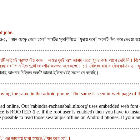
of jobe.
জা ৩৮৫, "নয়ন ছেড়ে গেলে চলে" গানটির স্বরলিপিতে "ফুরায় যবে" অংশটি ঠিক করে দেওয়া হ
। এটি সত্যিই প্রশংসনীয় কাজ। আমার খুবই অল্প জানায় এতো সুন্দর কাজ আগে দেখি নি। বি
ৌদ্রছায়ায়" গানটিতে দুটো জায়গায় অসঙ্গত মনে হচ্ছে। ১। রৌদ্রছায়ায় > রৌদ্রচায়ায় ২। ছ
জানাই আপনার চিহ্নিত ত্রুটি আমরা ইতিমধ্যেই সংশোধন করেছি।
er saving the same in the adroid phone. The same is seen in web page of 
ad online. Our 'rabindra-rachanabali.nltr.org' uses embedded web font 
e is ROOTED (i.e. if the root user is enabled) then you have to install
possible to read those swaralipis offline on Android phones. If your a
নে \" এর জায়গায় ছাপা হয়েছে,\"যাব তবে রে\"।