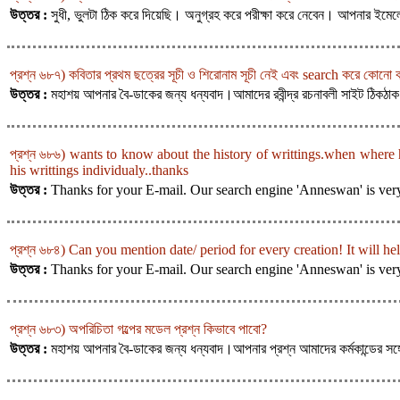
উত্তর :
সুধী, ভুলটা ঠিক করে দিয়েছি। অনুগ্রহ করে পরীক্ষা করে নেবেন। আপনার ইম
প্রশ্ন ৬৮৭) কবিতার প্রথম ছত্রের সূচী ও শিরোনাম সূচী নেই এবং search করে কোনো ক
উত্তর :
মহাশয় আপনার বৈ-ডাকের জন্য ধন্যবাদ।আমাদের রবীন্দ্র রচনাবলী সাইট ঠ
প্রশ্ন ৬৮৬) wants to know about the history of writtings.when where h
his writtings individualy..thanks
উত্তর :
Thanks for your E-mail. Our search engine 'Anneswan' is v
প্রশ্ন ৬৮৪) Can you mention date/ period for every creation! It will h
উত্তর :
Thanks for your E-mail. Our search engine 'Anneswan' is v
প্রশ্ন ৬৮৩) অপরিচিতা গল্পের মডেল প্রশ্ন কিভাবে পাবো?
উত্তর :
মহাশয় আপনার বৈ-ডাকের জন্য ধন্যবাদ।আপনার প্রশ্ন আমাদের কর্মকান্ডের সঙ্গে