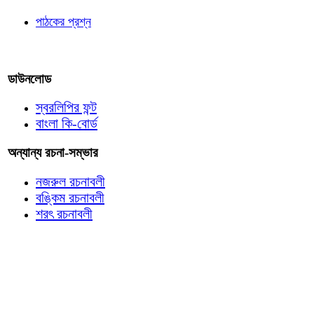
পাঠকের প্রশ্ন
আমাদের লিখুন
ডাউনলোড
স্বরলিপির ফন্ট
বাংলা কি-বোর্ড
অন্যান্য রচনা-সম্ভার
নজরুল রচনাবলী
বঙ্কিম রচনাবলী
শরৎ রচনাবলী