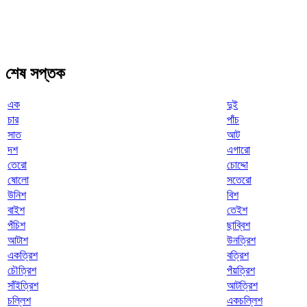
শেষ সপ্তক
এক
দুই
চার
পাঁচ
সাত
আট
দশ
এগারো
তেরো
চোদ্দো
ষোলো
সতেরো
উনিশ
বিশ
বাইশ
তেইশ
পঁচিশ
ছাব্বিশ
আটাশ
উনত্রিশ
একত্রিশ
বত্রিশ
চৌত্রিশ
পঁয়ত্রিশ
সাঁইত্রিশ
আটত্রিশ
চল্লিশ
একচল্লিশ