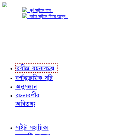
পূর্ণ স্ক্রীনে যান
নর্মাল স্ক্রীনে ফিরে আসুন
প্রকল্প সম্বন্ধে
প্রকল্প রূপায়ণে
রবীন্দ্র-রচনাবলী
রবীন্দ্র-রচনাসমগ্র
বর্ণানুক্রমিক সূচি
অনুসন্ধান
রচনাবলীর
অধিতথ্য
জ্ঞাতব্য বিষয়
সাইট সহায়িকা