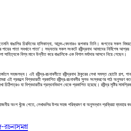
েন, তেমনি বাঙালির চিরদিনের হাসিকান্না, আনন্দ-বেদনারও রূপকার তিনি। জগতের সকল বি
তোমার পায়ের পাতা সবখানে পাতা’। সভ্যতার সকল সংকটে রবীন্দ্রনাথ আমাদের নির্বিশেষ আশ
লা সাহিত্যকে বিশ্ব মানে উন্নীত করে বাঙালিকে এক বিশাল মর্যাদার আসনে নিয়ে গেছেন।
ন্তর্জালে সহজলভ্য। এই রবীন্দ্র-রচনাবলীতে রবীন্দ্রনাথ ঠাকুরের লেখা সমস্ত ছোটো গল্প,
া এই প্রকল্পে বিশ্বভারতী প্রকাশিত রবীন্দ্র-রচনাবলীর সুলভ সংস্করণের পাঠ অনুসরণ কর
 লেখা চিঠিপত্রও যা বিশ্বভারতীর গ্রন্থনবিভাগ থেকে প্রকাশিত হয়েছে। রবীন্দ্র সৃষ্টির সামগ
নীয় অংশ খুঁজে পেতে, লেখাগুলির উপর সহজ পরিক্রমণ বা অনুসন্ধান প্রক্রিয়া ব্যবহার ক
দ্র-রচনাসমগ্র