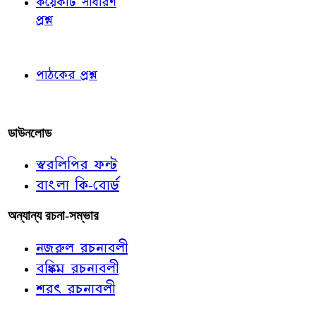
কয়েকটি সাধারণ
প্রশ্ন
পাঠকের চোখে
পাঠকের প্রশ্ন
আমাদের লিখুন
ডাউনলোড
স্বরলিপির ফন্ট
বাংলা কি-বোর্ড
অন্যান্য রচনা-সম্ভার
নজরুল রচনাবলী
বঙ্কিম রচনাবলী
শরৎ রচনাবলী