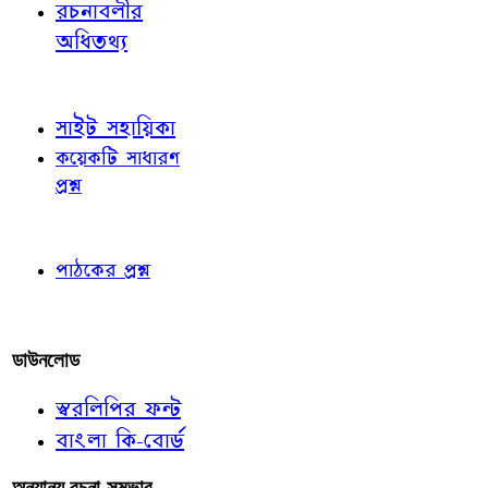
রচনাবলীর
অধিতথ্য
জ্ঞাতব্য বিষয়
সাইট সহায়িকা
কয়েকটি সাধারণ
প্রশ্ন
পাঠকের চোখে
পাঠকের প্রশ্ন
আমাদের লিখুন
ডাউনলোড
স্বরলিপির ফন্ট
বাংলা কি-বোর্ড
অন্যান্য রচনা-সম্ভার