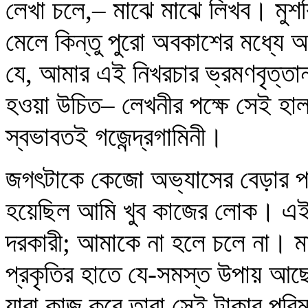
লেখা চলে,– মাঝে মাঝে লিখব। মুশ
মেলে কিন্তু পুরো অবকাশের মধ্যে
যে, আমার এই নিখরচার ভ্রমণবৃত্তান
হওয়া উচিত– লেখনীর পক্ষে সেই হাল
স্বভাবতই গজেন্দ্রগামিনী।
জগৎটাকে কেজো অভ্যাসের বেড়ার পা
হয়েছিল আমি খুব কাজের লোক। এই ধ
দরকারী; আমাকে না হলে চলে না। মান
প্রকৃতির হাতে যে-সমস্ত উপায় আছ
যারা কাজ করে তারা সেই টাকার পরিম