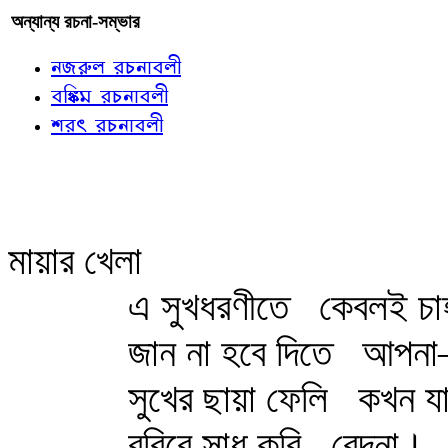
অন্যান্য রচনা-সম্ভার
নজরুল রচনাবলী
বঙ্কিম রচনাবলী
শরৎ রচনাবলী
মায়ার খেলা
এ সুখধরণীতে
কেবলই চাহ
জান না হবে দিতে
আপনা
সুখের ছায়া ফেলি
কখন যা
বরিবে সাধ করি
বেদনা।