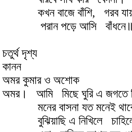
কখন বাজে বাঁশি,
গরব যা
পরান পড়ে আসি
বাঁধনে
চতুর্থ দৃশ্য
কানন
অমর কুমার ও অশোক
অমর।
আমি
মিছে ঘুরি এ জগতে 
মনের বাসনা যত মনেই থা
বুঝিয়াছি এ নিখিলে
চাহিলে