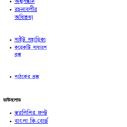
অনুসন্ধান
রচনাবলীর
অধিতথ্য
জ্ঞাতব্য বিষয়
সাইট সহায়িকা
কয়েকটি সাধারণ
প্রশ্ন
পাঠকের চোখে
পাঠকের প্রশ্ন
আমাদের লিখুন
ডাউনলোড
স্বরলিপির ফন্ট
বাংলা কি-বোর্ড