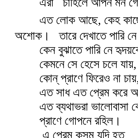
এরা
চাহিলে আপন মন গো
এত লোক আছে, কেহ কাছ
অশোক।
তারে দেখাতে পারি নে
কেন বুঝাতে পারি নে হৃদয়
কেমনে সে হেসে চলে যায়,
কোন্‌ প্রাণে ফিরেও না চায়
এত সাধ এত প্রেম করে অ
এত ব্যথাভরা ভালোবাসা ক
প্রাণে গোপনে রহিল।
এ প্রেম কুসুম যদি হত