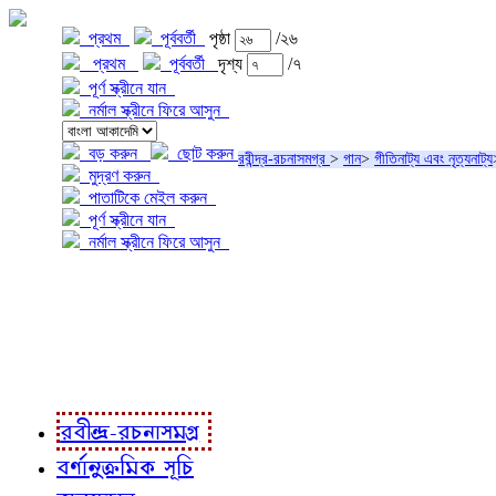
প্রথম
পূর্ববর্তী
পৃষ্ঠা
/২৬
প্রথম
পূর্ববর্তী
দৃশ্য
/৭
পূর্ণ স্ক্রীনে যান
নর্মাল স্ক্রীনে ফিরে আসুন
বড় করুন
ছোট করুন
রবীন্দ্র-রচনাসমগ্র
>
গান
>
গীতিনাট্য এবং নৃত্যনাট্য
মুদ্রণ করুন
পাতাটিকে মেইল করুন
পূর্ণ স্ক্রীনে যান
নর্মাল স্ক্রীনে ফিরে আসুন
প্রকল্প সম্বন্ধে
প্রকল্প রূপায়ণে
রবীন্দ্র-রচনাবলী
রবীন্দ্র-রচনাসমগ্র
বর্ণানুক্রমিক সূচি