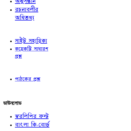
অনুসন্ধান
রচনাবলীর
অধিতথ্য
জ্ঞাতব্য বিষয়
সাইট সহায়িকা
কয়েকটি সাধারণ
প্রশ্ন
পাঠকের চোখে
পাঠকের প্রশ্ন
আমাদের লিখুন
ডাউনলোড
স্বরলিপির ফন্ট
বাংলা কি-বোর্ড