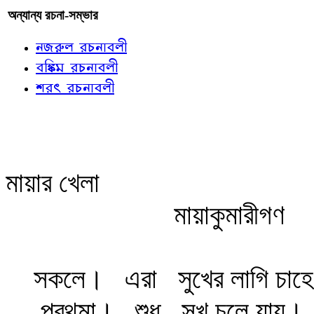
অন্যান্য রচনা-সম্ভার
নজরুল রচনাবলী
বঙ্কিম রচনাবলী
শরৎ রচনাবলী
মায়ার খেলা
মায়াকুমারীগণ
সকলে।
এরা
সুখের লাগি চাহে
প্রথমা।
শুধু
সুখ চলে যায়।