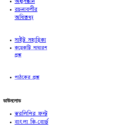
অনুসন্ধান
রচনাবলীর
অধিতথ্য
জ্ঞাতব্য বিষয়
সাইট সহায়িকা
কয়েকটি সাধারণ
প্রশ্ন
পাঠকের চোখে
পাঠকের প্রশ্ন
আমাদের লিখুন
ডাউনলোড
স্বরলিপির ফন্ট
বাংলা কি-বোর্ড