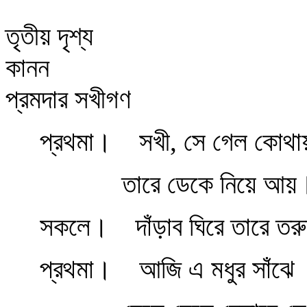
তৃতীয় দৃশ্য
কানন
প্রমদার সখীগণ
প্রথমা।
সখী, সে গেল কোথা
তারে ডেকে নিয়ে আয়
সকলে।
দাঁড়াব ঘিরে তারে ত
প্রথমা।
আজি এ মধুর সাঁঝে