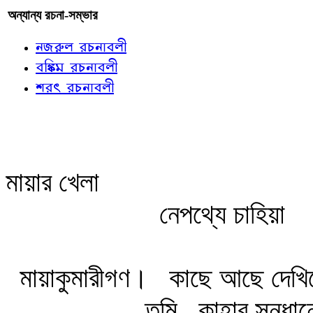
অন্যান্য রচনা-সম্ভার
নজরুল রচনাবলী
বঙ্কিম রচনাবলী
শরৎ রচনাবলী
মায়ার খেলা
নেপথ্যে চাহিয়া
মায়াকুমারীগণ।
কাছে আছে দেখিত
তুমি
কাহার সন্ধান