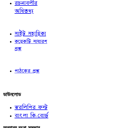
রচনাবলীর
অধিতথ্য
জ্ঞাতব্য বিষয়
সাইট সহায়িকা
কয়েকটি সাধারণ
প্রশ্ন
পাঠকের চোখে
পাঠকের প্রশ্ন
আমাদের লিখুন
ডাউনলোড
স্বরলিপির ফন্ট
বাংলা কি-বোর্ড
অন্যান্য রচনা-সম্ভার