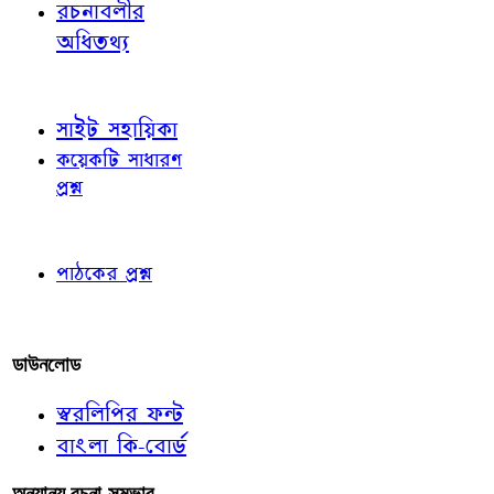
রচনাবলীর
অধিতথ্য
জ্ঞাতব্য বিষয়
সাইট সহায়িকা
কয়েকটি সাধারণ
প্রশ্ন
পাঠকের চোখে
পাঠকের প্রশ্ন
আমাদের লিখুন
ডাউনলোড
স্বরলিপির ফন্ট
বাংলা কি-বোর্ড
অন্যান্য রচনা-সম্ভার