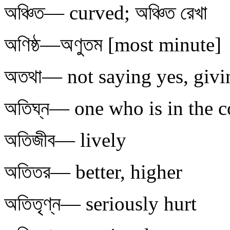
অঞ্চিত— curved; অঞ্চিত রেখা
অণিষ্ঠ—অণুতম [most minute]
অতথা— not saying yes, givi
অতিঘ্ন— one who is in the c
অতিজীব— lively
অতিতর— better, higher
অতিতৃণ্ন— seriously hurt