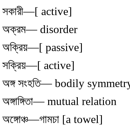
সকারী—[ active]
অক্রম— disorder
অক্রিয়—[ passive]
সক্রিয়—[ active]
অঙ্গ সংহতি— bodily symmetr
অঙ্গাঙ্গিতা— mutual relation
অঙ্গোঞ্চ—গামচা [a towel]