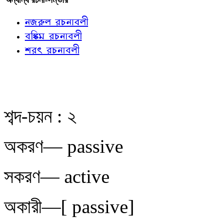
নজরুল রচনাবলী
বঙ্কিম রচনাবলী
শরৎ রচনাবলী
শব্দ-চয়ন : ২
অকরণ— passive
সকরণ— active
অকারী—[ passive]