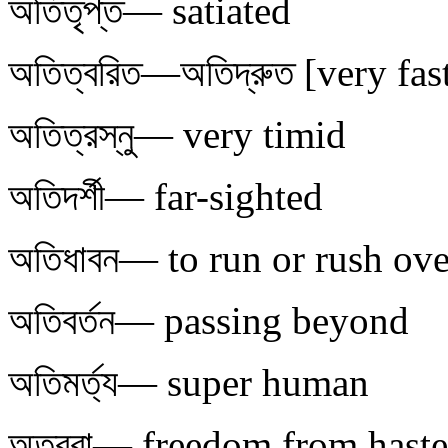
অতিতৃপ্ত— satiated
অতিত্বরিত—অতিদ্রুত [very fas
অতিত্রস্নু— very timid
অতিদর্শী— far-sighted
অতিধাবন— to run or rush ove
অতিবর্তন— passing beyond
অতিমর্ত্য— super human
অত্বরা— freedom from haste