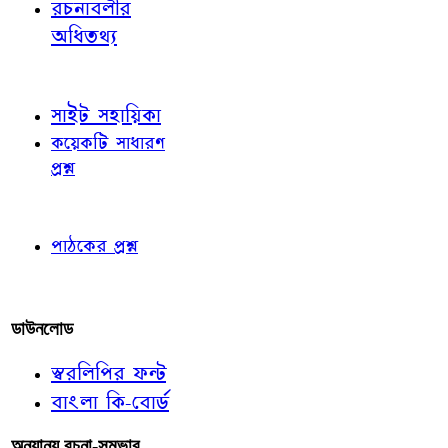
রচনাবলীর
অধিতথ্য
জ্ঞাতব্য বিষয়
সাইট সহায়িকা
কয়েকটি সাধারণ
প্রশ্ন
পাঠকের চোখে
পাঠকের প্রশ্ন
আমাদের লিখুন
ডাউনলোড
স্বরলিপির ফন্ট
বাংলা কি-বোর্ড
অন্যান্য রচনা-সম্ভার