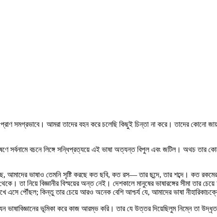
াচ্ছে প্রাণ সমগ্রভাবে। আমরা তাদের বহন করে চলেছি কিছুই চিন্তা না করে। তাদের কোনো জ
িশেষণে সর্বনামে বচনে লিঙ্গে সন্ধিপ্রত্যয়ে এই ভাষা অত্যন্ত বিপুল এবং জটিল। অথচ ত
েছে, আমাদের ভাষাও তেমনি সৃষ্টি করছে কত ছবি, কত রস— তার ছন্দে, তার শব্দে। কত রকমের
েকে। তা নিয়ে বিজ্ঞানীর বিস্ময়ের অন্ত নেই। দেশকালে মানুষের ভাষারঙ্গের সীমা তার চেয়
সে পৌঁছল; কিন্তু তার চেয়ে আরও অনেক বেশি আশ্চর্য যে, আমাদের ভাষা নীহারিকাচক্রে ঘ
 ভাষাবিজ্ঞানের ভূমিকা করে কাজ আরম্ভ করি। তার যে উত্তর দিয়েছিলুম নিম্নে তা উদ্‌ধৃত