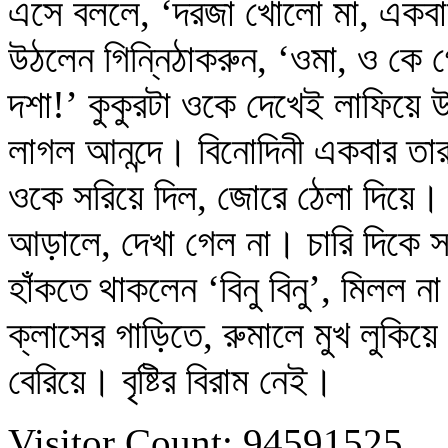
এসে বললে, ‘দরজা খোলো মা, একবার
উঠলেন গিন্নিঠাকরুন, ‘ওমা, ও কে
দশা!’ কুকুরটা ওকে দেখেই লাফিয়ে উ
লাগল আনন্দে। বিনোদিনী একবার তা
ওকে সরিয়ে দিল, জোরে ঠেলা দিয়ে
আড়ালে, দেখা গেল না। চারি দিকে স
হাঁকতে থাকলেন ‘বিনু বিনু’, মিলল ন
ক্লাসের গাড়িতে, রুমালে মুখ লুকিয়
বেরিয়ে। বৃষ্টির বিরাম নেই।
Visitor Count: 94591525