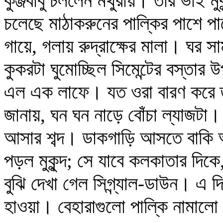
কুঞ্জবাবু চললেন মথুরায়। তাঁর ভাই মুক
চলেছে মাঠাকরুনের পাল্কির পাশে পাশে
গায়ে, গলায় রুদ্রাক্ষের মালা। ঘর স
কুকরটা ঘুমোচ্ছিল সিমেন্টের বস্তার 
এল এক লাফে। যত ওরা বারণ করে ত
জানায়, ঘন ঘন নাড়ে বোঁচা ল্যাজটা।
আসার শব্দ। ডাকগাড়ি আসতে বাকি আ
পড়ল মুকুন্দ; সে যাবে কলকাতার দি
বুঝি দেখা গেল সিগ্ন্যাল-ডাউন। এ দিক
হাওয়া। বেহারাগুলো পাল্কি নামাল