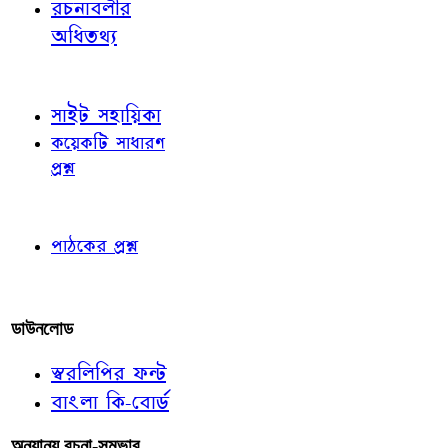
রচনাবলীর
অধিতথ্য
জ্ঞাতব্য বিষয়
সাইট সহায়িকা
কয়েকটি সাধারণ
প্রশ্ন
পাঠকের চোখে
পাঠকের প্রশ্ন
আমাদের লিখুন
ডাউনলোড
স্বরলিপির ফন্ট
বাংলা কি-বোর্ড
অন্যান্য রচনা-সম্ভার