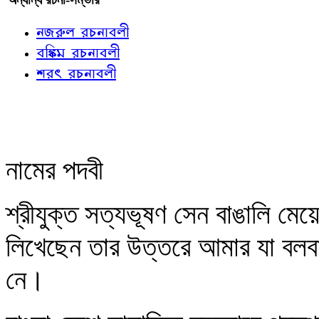
নজরুল রচনাবলী
বঙ্কিম রচনাবলী
শরৎ রচনাবলী
নামের পদবী
শ্রীযুক্ত সত্যভূষণ সেন বাঙালি মেয়ে
লিখেছেন তার উত্তরে আমার যা বলব
নে।