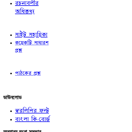
রচনাবলীর
অধিতথ্য
জ্ঞাতব্য বিষয়
সাইট সহায়িকা
কয়েকটি সাধারণ
প্রশ্ন
পাঠকের চোখে
পাঠকের প্রশ্ন
আমাদের লিখুন
ডাউনলোড
স্বরলিপির ফন্ট
বাংলা কি-বোর্ড
অন্যান্য রচনা-সম্ভার