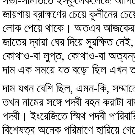
সভা-সমিতিতে ইস্কুলেকলেজে আপিস
জায়গায় ব্রাহ্মণের চেয়ে কুলীনের চ
লোক পেয়ে থাকে। অতএব আজকের দ
জাতের দ্বারা ঘের দিয়ে সুরক্ষিত নেই
কোথাও-বা লুপ্ত, কোথাও-বা অত্যন
দাম এক সময়ে যত বড়ো ছিল এখন তা
দাম যখন বেশি ছিল, এমন-কি, সম্মা
তখন নামের সঙ্গে পদবী বহন করাটা ব
পদবী। ইংরেজিতে স্মিথ পদবী পারিবা
বিশেষত্ব অনেক পরিমাণে হারিয়ে গেছে