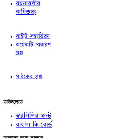
রচনাবলীর
অধিতথ্য
জ্ঞাতব্য বিষয়
সাইট সহায়িকা
কয়েকটি সাধারণ
প্রশ্ন
পাঠকের চোখে
পাঠকের প্রশ্ন
আমাদের লিখুন
ডাউনলোড
স্বরলিপির ফন্ট
বাংলা কি-বোর্ড
অন্যান্য রচনা-সম্ভার