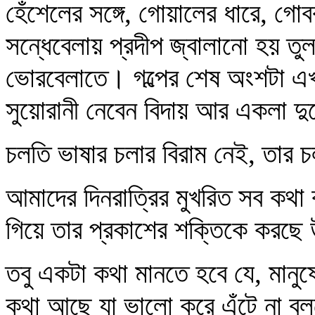
হেঁশেলের সঙ্গে, গোয়ালের ধারে, গ
সন্ধেবেলায় প্রদীপ জ্বালানো হয় তু
ভোরবেলাতে। গল্পের শেষ অংশটা এখনো
সুয়োরানী নেবেন বিদায় আর একলা দ
চলতি ভাষার চলার বিরাম নেই, তার 
আমাদের দিনরাত্রির মুখরিত সব কথা 
গিয়ে তার প্রকাশের শক্তিকে করছে উ
তবু একটা কথা মানতে হবে যে, মান
কথা আছে যা ভালো করে এঁটে না বল