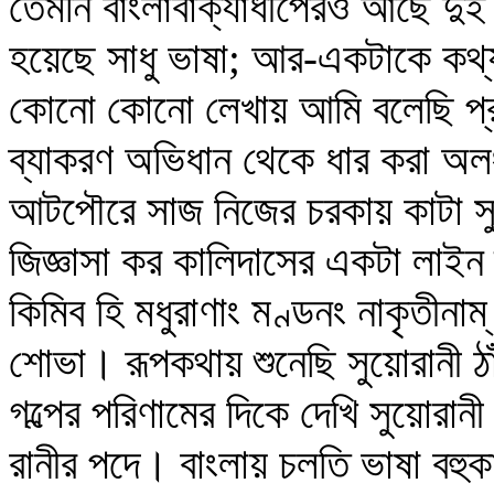
তেমনি বাংলাবাক্যাধীপেরও আছে দ
হয়েছে সাধু ভাষা; আর-একটাকে কথ্
কোনো কোনো লেখায় আমি বলেছি প্রাক
ব্যাকরণ অভিধান থেকে ধার করা অল
আটপৌরে সাজ নিজের চরকায় কাটা স
জিজ্ঞাসা কর কালিদাসের একটা লাইন 
কিমিব হি মধুরাণাং মণ্ডনং নাকৃতীনাম
শোভা। রূপকথায় শুনেছি সুয়োরানী ঠ
গল্পের পরিণামের দিকে দেখি সুয়োরানী
রানীর পদে। বাংলায় চলতি ভাষা বহুক