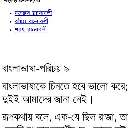
নজরুল রচনাবলী
বঙ্কিম রচনাবলী
শরৎ রচনাবলী
বাংলাভাষা-পরিচয় ৯
বাংলাভাষাকে চিনতে হবে ভালো করে; 
দুইই আমাদের জানা নেই।
রূপকথায় বলে, এক-যে ছিল রাজা, তা