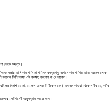
রচনা থেকে উদ্‌ধৃত।
ি, ‘আজ সভায় আমি গান গা’ব না গা’বেন বসন্তবাবু, এখানে গান গা’বার আরো অনেক লোক
তিনি বললেন তিনি স্বয়ং এই রকমই প্রয়োগ ক’রে থাকেন।
ৈধব্য ঘটলেও বিনাশ হয় না, হ লোপ হলেও ই টিঁকে থাকে। অতএব গাওয়া থেকে গাইব হয়, গা’ব
্যে চলেছে সেইখানেই অনুসন্ধান করতে হবে।