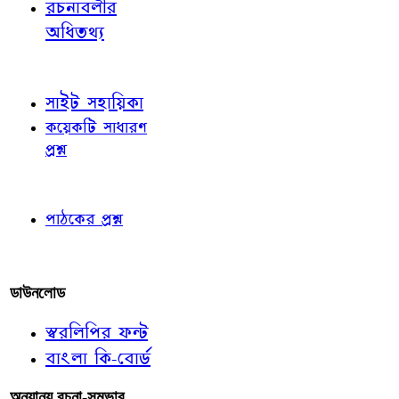
রচনাবলীর
অধিতথ্য
জ্ঞাতব্য বিষয়
সাইট সহায়িকা
কয়েকটি সাধারণ
প্রশ্ন
পাঠকের চোখে
পাঠকের প্রশ্ন
আমাদের লিখুন
ডাউনলোড
স্বরলিপির ফন্ট
বাংলা কি-বোর্ড
অন্যান্য রচনা-সম্ভার