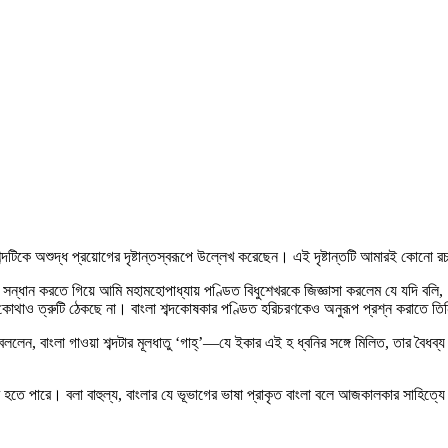
া’ব’ শব্দটিকে অশুদ্ধ প্রয়োগের দৃষ্টান্তস্বরূপে উল্লেখ করেছেন। এই দৃষ্টান্তটি আমারই কোনো 
 সন্ধান করতে গিয়ে আমি মহামহোপাধ্যায় পণ্ডিত বিধুশেখরকে জিজ্ঞাসা করলেম যে যদি বল
 কোথাও ত্রুটি ঠেকছে না। বাংলা শব্দকোষকার পণ্ডিত হরিচরণকেও অনুরূপ প্রশ্ন করাতে 
 বললেন, বাংলা গাওয়া শব্দটার মূলধাতু ‘গাহ্‌’—যে ইকার এই হ ধ্বনির সঙ্গে মিলিত, তার ব
র হতে পারে। বলা বাহুল্য, বাংলার যে ভূভাগের ভাষা প্রাকৃত বাংলা বলে আজকালকার সাহিত