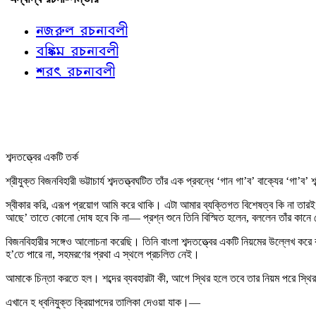
নজরুল রচনাবলী
বঙ্কিম রচনাবলী
শরৎ রচনাবলী
শব্দতত্ত্বের একটি তর্ক
শ্রীযুক্ত বিজনবিহারী ভট্টাচার্য শব্দতত্ত্বঘটিত তাঁর এক প্রবন্ধে ‘গান গা’ব’ বাক্যের ‘গ
স্বীকার করি, এরূপ প্রয়োগ আমি করে থাকি। এটা আমার ব্যক্তিগত বিশেষত্ব কি না তারই
আছে’ তাতে কোনো দোষ হবে কি না— প্রশ্ন শুনে তিনি বিস্মিত হলেন, বললেন তাঁর কানে
বিজনবিহারীর সঙ্গেও আলোচনা করেছি। তিনি বাংলা শব্দতত্ত্বের একটি নিয়মের উল্লেখ করে
হ’তে পারে না, সহমরণের প্রথা এ স্থলে প্রচলিত নেই।
আমাকে চিন্তা করতে হল। শব্দের ব্যবহারটা কী, আগে স্থির হলে তবে তার নিয়ম পরে স্থি
এখানে হ ধ্বনিযুক্ত ক্রিয়াপদের তালিকা দেওয়া যাক।—