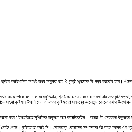
েজি শব্দটার আভিধানিক অর্থের বাধ্য অনুগত হয়ে ঐ কুশ্রী শব্দটাকে কি সহ্য করতেই হবে। এঁ
র আছে তাকে বলা চলে সংস্কৃতিমান, শব্দটাকে বিশেষ্য করে যদি বলা যায় সংস্কৃতিমত্তা, ওজ
আমাকে সহসা কৃষ্টিমান উপাধি দেন বা আমার কৃষ্টিমত্তা সম্বন্ধে ভালোমন্দ কোনো কথার উত্থ
গিয়ানা করব? ইংরেজিতে সুশিক্ষিত মানুষকে বলে কাল্‌টিভেটিভ—আমরা কি সেইরকম উঁচুদরের 
র্থ কেটে গেছে। কৃষ্টিতে তা কাটে নি। সেইজন্যে তোমাদের সম্পাদকবর্গের কাছে আমার এই প্রশ্ন