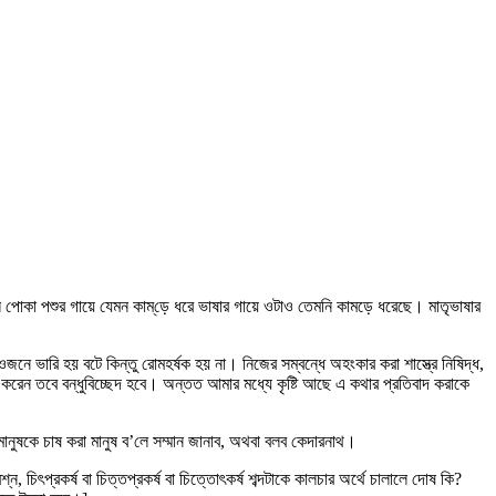
টেল পোকা পশুর গায়ে যেমন কাম্‌ড়ে ধরে ভাষার গায়ে ওটাও তেমনি কামড়ে ধরেছে। মাতৃভাষার
নে ভারি হয় বটে কিন্তু রোমহর্ষক হয় না। নিজের সম্বন্ধে অহংকার করা শাস্ত্রে নিষিদ্ধ,
াপন করেন তবে বন্ধুবিচ্ছেদ হবে। অন্তত আমার মধ্যে কৃষ্টি আছে এ কথার প্রতিবাদ করাকে
মানুষকে চাষ করা মানুষ ব’লে সম্মান জানাব, অথবা বলব কেদারনাথ।
, চিৎপ্রকর্ষ বা চিত্তপ্রকর্ষ বা চিত্তোৎকর্ষ শব্দটাকে কালচার অর্থে চালালে দোষ কি?