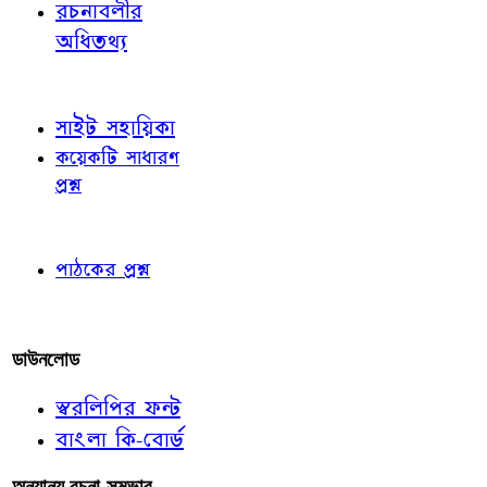
রচনাবলীর
অধিতথ্য
জ্ঞাতব্য বিষয়
সাইট সহায়িকা
কয়েকটি সাধারণ
প্রশ্ন
পাঠকের চোখে
পাঠকের প্রশ্ন
আমাদের লিখুন
ডাউনলোড
স্বরলিপির ফন্ট
বাংলা কি-বোর্ড
অন্যান্য রচনা-সম্ভার