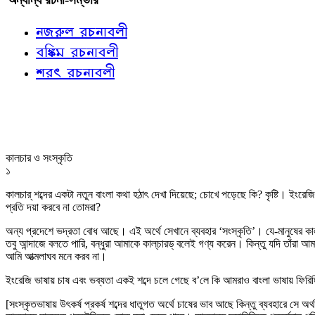
নজরুল রচনাবলী
বঙ্কিম রচনাবলী
শরৎ রচনাবলী
কালচার ও সংস্কৃতি
১
কালচার্‌ শব্দের একটা নতুন বাংলা কথা হঠাৎ দেখা দিয়েছে; চোখে পড়েছে কি? কৃষ্টি। ইংর
প্রতি দয়া করবে না তোমরা?
অন্য প্রদেশে ভদ্রতা বোধ আছে। এই অর্থে সেখানে ব্যবহার ‘সংস্কৃতি’। যে-মানুষের কালচা
তবু আন্দাজে বলতে পারি, বন্ধুরা আমাকে কাল্‌চারড্‌ বলেই গণ্য করেন। কিন্তু যদি তাঁরা 
আমি আত্মলাঘব মনে করব না।
ইংরেজি ভাষায় চাষ এবং ভব্যতা একই শব্দে চলে গেছে ব’লে কি আমরাও বাংলা ভাষায় ফিরিঙ্
[সংস্কৃতভাষায় উৎকর্ষ প্রকর্ষ শব্দের ধাতুগত অর্থে চাষের ভাব আছে কিন্তু ব্যবহারে সে অ