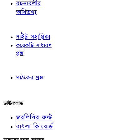
রচনাবলীর
অধিতথ্য
জ্ঞাতব্য বিষয়
সাইট সহায়িকা
কয়েকটি সাধারণ
প্রশ্ন
পাঠকের চোখে
পাঠকের প্রশ্ন
আমাদের লিখুন
ডাউনলোড
স্বরলিপির ফন্ট
বাংলা কি-বোর্ড
অন্যান্য রচনা-সম্ভার