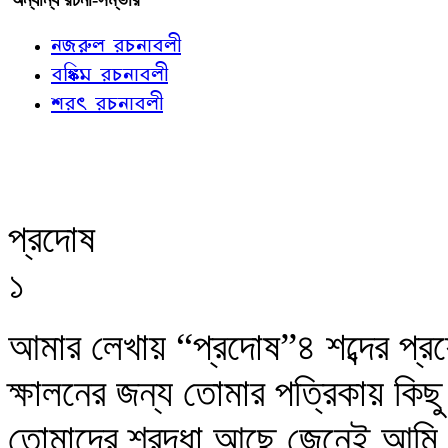
নজরুল রচনাবলী
বঙ্কিম রচনাবলী
শরৎ রচনাবলী
প্রদোষ
১
আমার লেখায় “প্রদোষ”৪ শব্দের প্রয়ো
ক্ষালনের জন্য তোমার পত্রিকায় কিছ
তোমাদের শ্রদ্ধা আছে জেনেই আমি