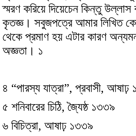
স্মরণ করিয়ে দিয়েচেন কিন্তু উল্লা
কৃতজ্ঞ। সবুজপত্রে আমার লিখিত কো
থেকে প্রমাণ হয় এটার কারণ অন্যমন
অজ্ঞতা। ১
৪ “পারস্য যাত্রা”, প্রবাসী, আষাঢ় ১
৫ শনিবারের চিঠি, জ্যৈষ্ঠ ১৩৩৯
৬ বিচিত্রা, আষাঢ় ১৩৩৯