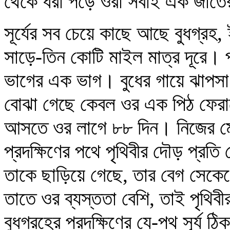
থেকে ধরা পড়ে ওরা সবাই এক জাত
সূর্যের সব চেয়ে কাছে আছে বুধগ্রহ, 
সাড়ে-তিন কোটি মাইল মাত্র দূরে। পৃ
ভাগের এক ভাগ। বুধের গায়ে ঝাপসা ক
বোঝা গেছে কেবল ওর এক পিঠ ফেরানো স
আসতে ওর লাগে ৮৮ দিন। নিজের মের
প্রদক্ষিণের পথে পৃথিবীর দৌড় প্রত
তাকে ছাড়িয়ে গেছে, তার বেগ সেকে
তাতে ওর ব্যস্ততা বেশি, তাই পৃথিবী
বুধগ্রহের প্রদক্ষিণের যে-পথ সূর্য