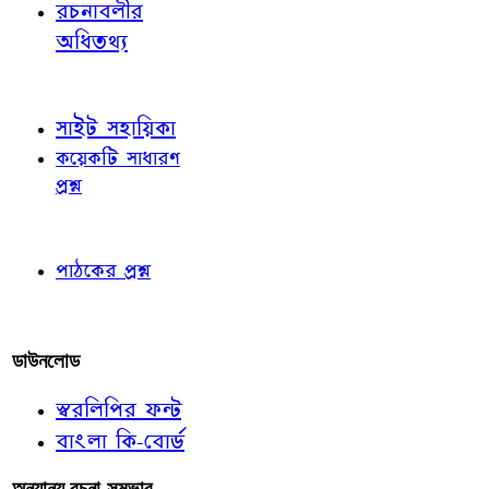
রচনাবলীর
অধিতথ্য
জ্ঞাতব্য বিষয়
সাইট সহায়িকা
কয়েকটি সাধারণ
প্রশ্ন
পাঠকের চোখে
পাঠকের প্রশ্ন
আমাদের লিখুন
ডাউনলোড
স্বরলিপির ফন্ট
বাংলা কি-বোর্ড
অন্যান্য রচনা-সম্ভার