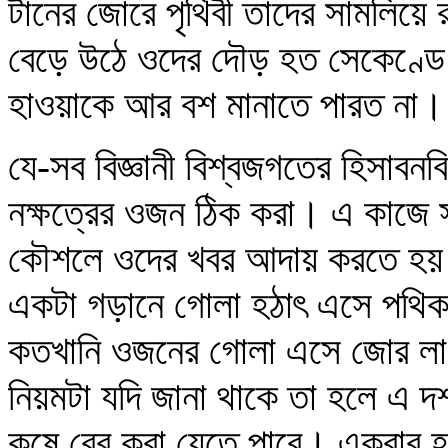
টানের জোরে পৃথিবী তাদের সামলিয়ে
বেড়ে উঠে ওদের দৌড় হত সেকেণ্ডে
হাওয়াকে আর বশ মানাতে পারত না।
যে-সব বিজ্ঞানী বিশ্বজগতের হিসাবনব
নক্ষত্রের ওজন ঠিক করা। এ কাজে স
কৌশলে ওদের খবর আদায় করতে হয়।
একটা গড়ানে গোলা হঠাৎ এসে পথিকক
কতখানি ওজনের গোলা এসে জোর লাগা
নিয়মটা যদি জানা থাকে তা হলে এ 
কষে বের করা যেতে পারে। একবার 