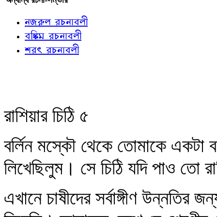
নজরুল রচনাবলী
বঙ্কিম রচনাবলী
শরৎ রচনাবলী
রাশিয়ার চিঠি ৫
বর্লিন মস্কৌ থেকে তোমাকে একটা বড়
লিখেছিলুম। সে চিঠি যদি পাও তো রা
এখানে চাষীদের সর্বাঙ্গীণ উন্নতির জ