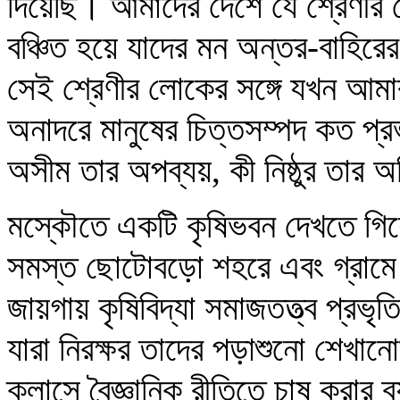
দিয়েছি। আমাদের দেশে যে শ্রেণীর
বঞ্চিত হয়ে যাদের মন অন্তর-বাহিরে
সেই শ্রেণীর লোকের সঙ্গে যখন আমা
অনাদরে মানুষের চিত্তসম্পদ কত প্
অসীম তার অপব্যয়, কী নিষ্ঠুর তার 
মস্কৌতে একটি কৃষিভবন দেখতে গিয়
সমস্ত ছোটোবড়ো শহরে এবং গ্রা
জায়গায় কৃষিবিদ্যা সমাজতত্ত্ব প্রভৃ
যারা নিরক্ষর তাদের পড়াশুনো শেখা
ক্লাসে বৈজ্ঞানিক রীতিতে চাষ করার 