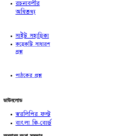
রচনাবলীর
অধিতথ্য
জ্ঞাতব্য বিষয়
সাইট সহায়িকা
কয়েকটি সাধারণ
প্রশ্ন
পাঠকের চোখে
পাঠকের প্রশ্ন
আমাদের লিখুন
ডাউনলোড
স্বরলিপির ফন্ট
বাংলা কি-বোর্ড
অন্যান্য রচনা-সম্ভার