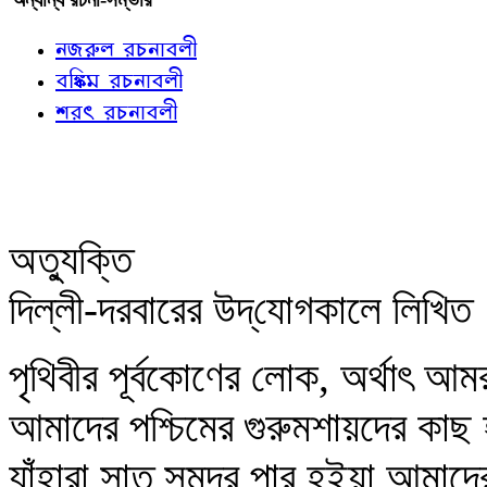
নজরুল রচনাবলী
বঙ্কিম রচনাবলী
শরৎ রচনাবলী
অত্যুক্তি
দিল্লী-দরবারের উদ্‌যোগকালে লিখিত
পৃথিবীর পূর্বকোণের লোক, অর্থাৎ আমর
আমাদের পশ্চিমের গুরুমশায়দের কাছ
যাঁহারা সাত সমুদ্র পার হইয়া আমা