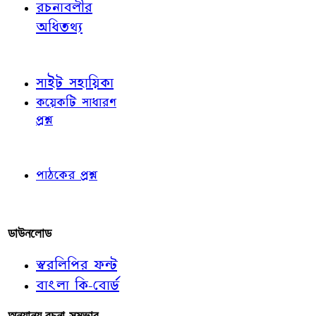
রচনাবলীর
অধিতথ্য
জ্ঞাতব্য বিষয়
সাইট সহায়িকা
কয়েকটি সাধারণ
প্রশ্ন
পাঠকের চোখে
পাঠকের প্রশ্ন
আমাদের লিখুন
ডাউনলোড
স্বরলিপির ফন্ট
বাংলা কি-বোর্ড
অন্যান্য রচনা-সম্ভার