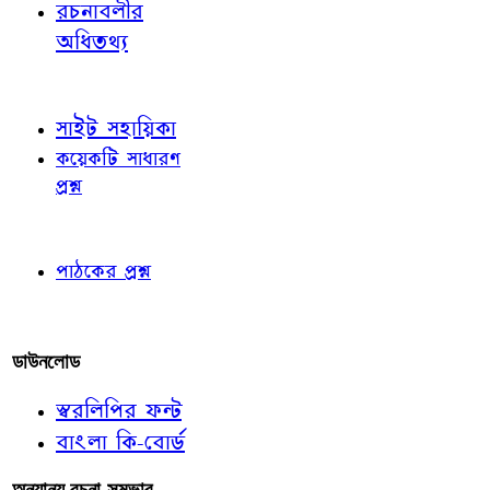
রচনাবলীর
অধিতথ্য
জ্ঞাতব্য বিষয়
সাইট সহায়িকা
কয়েকটি সাধারণ
প্রশ্ন
পাঠকের চোখে
পাঠকের প্রশ্ন
আমাদের লিখুন
ডাউনলোড
স্বরলিপির ফন্ট
বাংলা কি-বোর্ড
অন্যান্য রচনা-সম্ভার