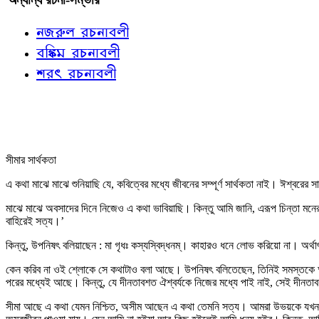
নজরুল রচনাবলী
বঙ্কিম রচনাবলী
শরৎ রচনাবলী
সীমার সার্থকতা
এ কথা মাঝে মাঝে শুনিয়াছি যে, কবিত্বের মধ্যে জীবনের সম্পূর্ণ সার্থকতা নাই। ঈশ্বরের সা
মাঝে মাঝে অবসাদের দিনে নিজেও এ কথা ভাবিয়াছি। কিন্তু আমি জানি, এরূপ চিন্তা মনের মধ
বাহিরেই সত্য।’
কিন্তু, উপনিষৎ বলিয়াছেন : মা গৃধঃ কস্যস্বিদ্ধনম্‌। কাহারও ধনে লোভ করিয়ো না। অর্থা
কেন করিব না ওই শ্লোকে সে কথাটাও বলা আছে। উপনিষৎ বলিতেছেন, তিনিই সমস্তকে আচ্ছ
পরের মধ্যেই আছে। কিন্তু, যে দীনতাবশত ঐশ্বর্যকে নিজের মধ্যে পাই নাই, সেই দীনত
সীমা আছে এ কথা যেমন নিশ্চিত, অসীম আছেন এ কথা তেমনি সত্য। আমরা উভয়কে যখন বি