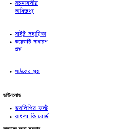
রচনাবলীর
অধিতথ্য
জ্ঞাতব্য বিষয়
সাইট সহায়িকা
কয়েকটি সাধারণ
প্রশ্ন
পাঠকের চোখে
পাঠকের প্রশ্ন
আমাদের লিখুন
ডাউনলোড
স্বরলিপির ফন্ট
বাংলা কি-বোর্ড
অন্যান্য রচনা-সম্ভার