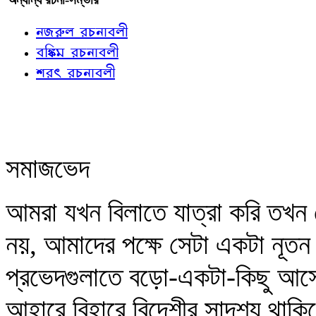
নজরুল রচনাবলী
বঙ্কিম রচনাবলী
শরৎ রচনাবলী
সমাজভেদ
আমরা যখন বিলাতে যাত্রা করি তখন
নয়, আমাদের পক্ষে সেটা একটা নূতন 
প্রভেদগুলাতে বড়ো-একটা-কিছু আসে
আহারে বিহারে বিদেশীর সাদৃশ্য থাকি