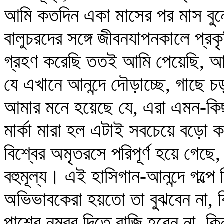
আমি কতদিন একা মাসের পর মাস বুন
বালুচরদের সঙ্গে জীবনযাপনকালে প্র
গ্রহণ করেছি ততই আমি পেয়েছি, আম
যে এখানে আনন্দে দৌড়াচ্ছে, গাছে
আমার মনে হয়েছে যে, এরা এমন-কিছু 
মার্কা মারা হল এটাই সবচেয়ে বড়ো কথ
বিশ্বের অমৃতরসে পরিপূর্ণ হয়ে গেছে
বহুমূল্য। এই হাসিগান-আনন্দে গল্পে
অভিভাবকেরা হয়তো তা বুঝবেন না, বি
পাশের নম্বর দিতে রাজি হবেন না, 