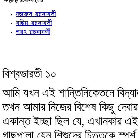
নজরুল রচনাবলী
বঙ্কিম রচনাবলী
শরৎ রচনাবলী
বিশ্বভারতী ১০
আমি যখন এই শান্তিনিকেতনে বিদ্য
তখন আমার নিজের বিশেষ কিছু দেবার
একান্ত ইচ্ছা ছিল যে, এখানকার এই
গাছপালা যেন শিশুদের চিত্তকে স্পর্