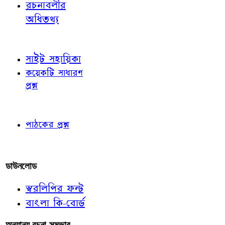
রচনাবলীর
অধিতথ্য
জ্ঞাতব্য বিষয়
সাইট সহায়িকা
কয়েকটি সাধারণ
প্রশ্ন
পাঠকের চোখে
পাঠকের প্রশ্ন
আমাদের লিখুন
ডাউনলোড
স্বরলিপির ফন্ট
বাংলা কি-বোর্ড
অন্যান্য রচনা-সম্ভার