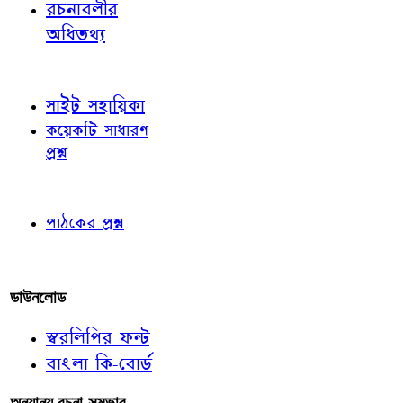
রচনাবলীর
অধিতথ্য
জ্ঞাতব্য বিষয়
সাইট সহায়িকা
কয়েকটি সাধারণ
প্রশ্ন
পাঠকের চোখে
পাঠকের প্রশ্ন
আমাদের লিখুন
ডাউনলোড
স্বরলিপির ফন্ট
বাংলা কি-বোর্ড
অন্যান্য রচনা-সম্ভার