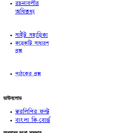
রচনাবলীর
অধিতথ্য
জ্ঞাতব্য বিষয়
সাইট সহায়িকা
কয়েকটি সাধারণ
প্রশ্ন
পাঠকের চোখে
পাঠকের প্রশ্ন
আমাদের লিখুন
ডাউনলোড
স্বরলিপির ফন্ট
বাংলা কি-বোর্ড
অন্যান্য রচনা-সম্ভার