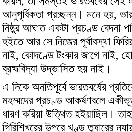
করিল, তা সমস্তই ভারতবর্ষের সেই 
আনুপূর্বিকতা প্রচ্ছন্ন। মনে হয়, 
নিষ্ঠুর আঘাত একটা প্রচণ্ড বেদনা পা
হইতে আর সে নিজের পূর্বাবস্থা ফির
নাই, কোদণ্ডে টংকার জাগে নাই, হ
ব্রহ্মবিদ্যা উদ্‌ভাসিত হয় নাই।
এ দিকে অনতিপূর্বে ভারতবর্ষের প্রতিব
মহম্মদের প্রচণ্ড আকর্ষণবলে একীভ
ধারণ করিয়া উত্থিত হইয়াছিল। তাহারা
গিরিশিখরের উপরে খণ্ড তুষারের ন্যা