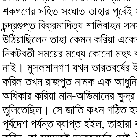
শকগণের সহিত সংঘাত তাহার পূর্বেই স
চন্দ্রগুপ্ত বিক্রমাদিত্য শালিবাহন স
উঠিয়াছিলেন তাহা কেমন করিয়া একেবা
নিকটবর্তী সময়ের মধ্যে কোনো মহৎ ব্
নাই। মুসলমানগণ যখন ভারতবর্ষের ই
করিল তখন রাজপুত নামক এক আধুনিক 
অধিকার করিয়া মান-অভিমানের ক্ষুদ্র ক
তুলিতেছিল। সে জাতি কখন গঠিত হ
পূর্বদেশ পর্যন্ত ব্যাপ্ত হইল, তাহার