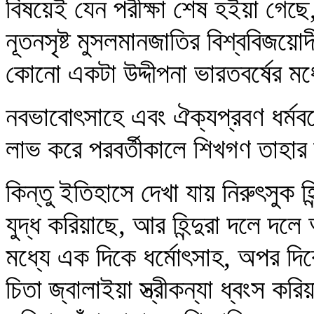
বিষয়েই যেন পরীক্ষা শেষ হইয়া গেছ
নূতনসৃষ্ট মুসলমানজাতির বিশ্ববিজয়
কোনো একটা উদ্দীপনা ভারতবর্ষের মধ
নবভাবোৎসাহে এবং ঐক্যপ্রবণ ধর্মবলে
লাভ করে পরবর্তীকালে শিখগণ তাহার দ
কিন্তু ইতিহাসে দেখা যায় নিরুৎসুক হ
যুদ্ধ করিয়াছে, আর হিন্দুরা দলে দলে
মধ্যে এক দিকে ধর্মোৎসাহ, অপর দিকে
চিতা জ্বালাইয়া স্ত্রীকন্যা ধ্বংস ক