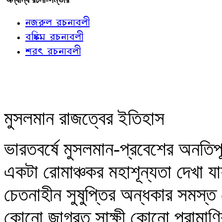
নজরুল রচনাবলী
বঙ্কিম রচনাবলী
শরৎ রচনাবলী
মুসলমান রাজত্বের ইতিহাস
ভারতবর্ষে মুসলমান-প্রবেশের অনতিপূর
একটা রোমাঞ্চকর মহাশূন্যতা দেখা য
চেতনাহীন সুষুপ্তির অন্ধকার সমস্ত
কোনো জাগ্রত সাক্ষী কোনো প্রামাণি