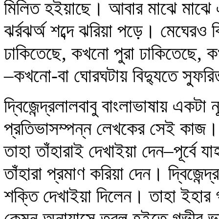
মিলিত হইয়াছে। আবার মাঝে মাঝে এক
ঝর্র‌ঝর্অ‌ শব্দে ঝরিয়া পড়ে। মেঘেরও 
ঢাকিতেছে, কখনো পুরা ঢাকিতেছে, ক
–কখনো-বা ঘোরঘটায় বিদ্যুতে স্ফুর
দ্বিজেন্দ্রলালবাবু বাংলাভাষায় একট
প্রতিভাসম্পন্ন লেখকের সেই কাজ। 
তাহা তাঁহারাই দেখাইয়া দেন–পূর্বে য
তাঁহারা প্রমাণ করিয়া দেন। দ্বিজেন্দ
শক্তি দেখাইয়া দিলেন। তাহা ইহার 
কেমন অনায়াসে তরল হইতে গভীর ভাষ