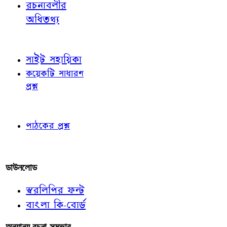
রচনাবলীর
অধিতথ্য
জ্ঞাতব্য বিষয়
সাইট সহায়িকা
কয়েকটি সাধারণ
প্রশ্ন
পাঠকের চোখে
পাঠকের প্রশ্ন
আমাদের লিখুন
ডাউনলোড
স্বরলিপির ফন্ট
বাংলা কি-বোর্ড
অন্যান্য রচনা-সম্ভার